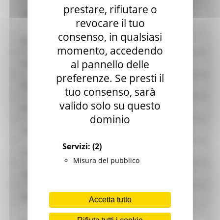
prestare, rifiutare o
Controlli sulle attività economiche
revocare il tuo
consenso, in qualsiasi
Bandi di gara e contratti
momento, accedendo
al pannello delle
Sovvenzioni, contributi, sussidi, vantaggi economici
preferenze. Se presti il
Bilanci
tuo consenso, sarà
valido solo su questo
Beni immobili e gestione patrimonio
dominio
Controlli e rilievi sull'amministrazione
Servizi:
(2)
Servizi erogati
Misura del pubblico
Pagamenti dell'amministrazione
Opere pubbliche
Accetta tutto