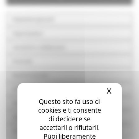
Disposizioni generali
Organizzazione
Consulenti e collaboratori
Personale
Bandi di concorso
Performance
X
Nascond
Questo sito fa uso di
Enti controllati
cookies e ti consente
Attività e procedimenti
di decidere se
accettarli o rifiutarli.
Provvedimenti
Puoi liberamente