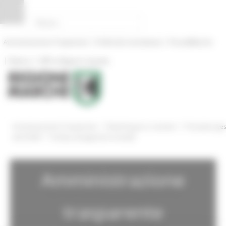
Pannello di gestione dei cookies
|
|
Amministrazione Trasparente
Profilo del committente
ProcediMarche
|
|
Rubrica
URP: la Regione risponde
/
/
Amministrazione Trasparente
Bandi di gara e contratti
Procedure ges
/
dal SUAM
Facility management immobili
Amministrazione
trasparente