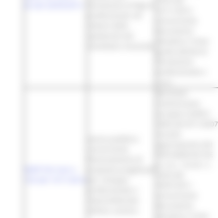
1555 del
42 del 26/03/2013
formazione di figure
12/11/2012
professionali nel
concernente
settore dello
documento
spettacolo dal
attuativo e linee
vivo/teatro musicale.
guida attività di
formazione
professionale e
s.m.i.
decisione
Commissione
europea C(2007)
5496 del 8/11/2007
recante
avviso pubblico
approvazione del
concernente
POR MARCHE FSE
finanziamento di
e s.m.i.; D.G.R. n.
DDPF Pol Com n.
proposte progettuali
1029 del
143 del 13/11/2012
per sviluppo
18/07/2011
professionale e
concernente
imprenditoriale
documento
settore cartario
attuativo e linee