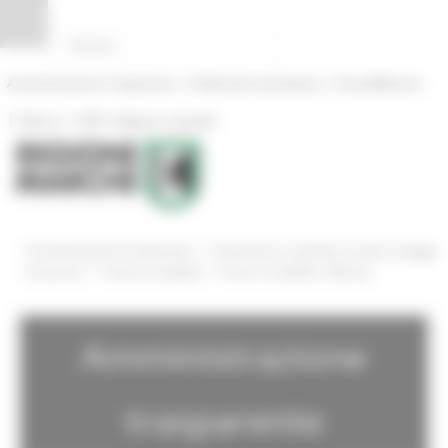
Pannello di gestione dei cookies
|
|
Amministrazione Trasparente
Profilo del committente
ProcediMarche
|
|
Rubrica
URP: la Regione risponde
/
Amministrazione Trasparente
Sovvenzioni, contributi, sussidi, vantaggi
/
/
economici
Criteri e modalità
Criteri e modalità - Bilancio
Amministrazione
trasparente