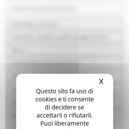
Controlli sulle attività economiche
Bandi di gara e contratti
Sovvenzioni, contributi, sussidi, vantaggi economici
Bilanci
Beni immobili e gestione patrimonio
Controlli e rilievi sull'amministrazione
X
Nascond
Servizi erogati
Questo sito fa uso di
cookies e ti consente
Pagamenti dell'amministrazione
di decidere se
accettarli o rifiutarli.
Opere pubbliche
Puoi liberamente