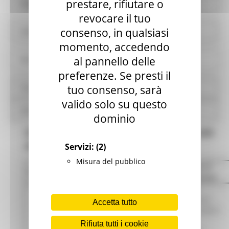
prestare, rifiutare o
Pianificazione e governo del territorio
revocare il tuo
consenso, in qualsiasi
Informazioni ambientali
momento, accedendo
al pannello delle
Strutture sanitarie private accreditate
preferenze. Se presti il
Interventi straordinari e di emergenza
tuo consenso, sarà
valido solo su questo
Altri contenuti
dominio
CRITERI E MODALITÀ - Bilancio VALIDI
FINO AL 31/01/2014
Servizi:
(2)
Misura del pubblico
Legge di
Criteri e modalità
Oggetto
riferimento
decisione
Commissione
Accetta tutto
europea C(2007)
3986 del
Rifiuta tutti i cookie