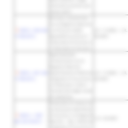
interventi previsti per
l'anno 2012
Rinnovo convenzioni
tra la Regione Marche
DGR n. 834 del
e la Procura della
L.R. 11/2002 - L.R.
11/06/2012
Repubblica presso il
32/2001
Tribunale di Ancona e
l Tribunale di Ancona
Approvazione
convenzione tra la
Regione Marche -
DGR n. 831 del
Dipartimento Politiche
L.R. 11/2002 - L.R.
11/06/2012
integrate di Sicurezza
32/2001
e Protezione Civile e
l'Università degli studi
di Camerino
Protocollo di intesa tra
la Direzione Marittima
DGR n. 1387
di Ancona e la Regione
L.R. 32/2001
del 24/10/2011
Marche - Dip. Politiche
Integrate di Sicurezza