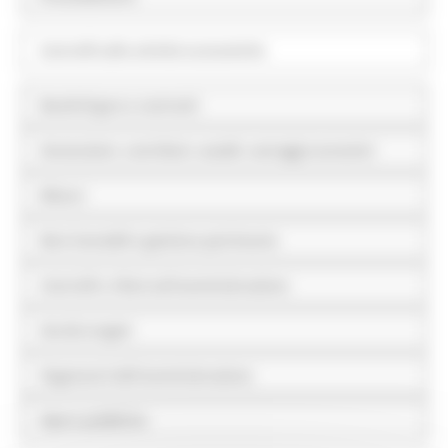
Controlli sulle attività economiche
Bandi di gara e contratti
Sovvenzioni, contributi, sussidi, vantaggi economici
Bilanci
Beni immobili e gestione patrimonio
Controlli e rilievi sull'amministrazione
Servizi erogati
Pagamenti dell'amministrazione
Opere pubbliche