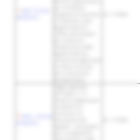
Marche, Dipartimento
per le Politiche
DGR 1310 del
Integrate di Sicurezza
L.R. 11/2002
23/09/2013
e Protezione civile -
Regione Marche,
l'Ufficio del Garante
per l'infanzia e
l'adolescenza della
Regione Marche,
l'Università degli Studi
di Urbino Carlo Bo -
Dip. di Economia
Società Politica
Legge regionale
24/7/2002, n.11:"
Sistema integrato per
le politiche di
sicurezza e di
DGR n. 933 del
educazione alla
L.R. 11/2002
27/06/2012
legalità". Linee guida
per lo svolgimento
delle attività e degli