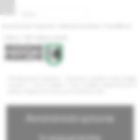
Pannello di gestione dei cookies
|
|
Amministrazione Trasparente
Profilo del committente
ProcediMarche
|
|
Rubrica
URP: la Regione risponde
/
Amministrazione Trasparente
Sovvenzioni, contributi, sussidi, vantaggi
/
/
economici
Criteri e modalità
Criteri e modalità - Dipartimento per le
politiche integrate di sicurezza e per la protezione civile
Amministrazione
trasparente