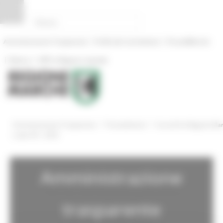
Pannello di gestione dei cookies
|
|
Amministrazione Trasparente
Profilo del committente
ProcediMarche
|
|
Rubrica
URP: la Regione risponde
/
/
Amministrazione Trasparente
Provvedimenti
Accordi fra Regione Ma
e altre PA - 2018
Amministrazione
trasparente