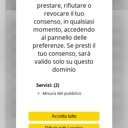
prestare, rifiutare o
Controlli sulle attività economiche
revocare il tuo
consenso, in qualsiasi
Bandi di gara e contratti
momento, accedendo
al pannello delle
Sovvenzioni, contributi, sussidi, vantaggi economici
preferenze. Se presti il
Bilanci
tuo consenso, sarà
valido solo su questo
Beni immobili e gestione patrimonio
dominio
Controlli e rilievi sull'amministrazione
Servizi:
(2)
Servizi erogati
Misura del pubblico
Pagamenti dell'amministrazione
Opere pubbliche
Accetta tutto