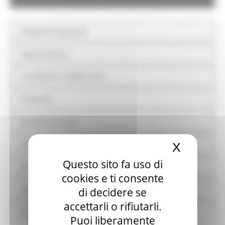
Disposizioni generali
Organizzazione
Consulenti e collaboratori
Personale
Bandi di concorso
Performance
X
Nascond
Questo sito fa uso di
Enti controllati
cookies e ti consente
Attività e procedimenti
di decidere se
accettarli o rifiutarli.
Provvedimenti
Puoi liberamente