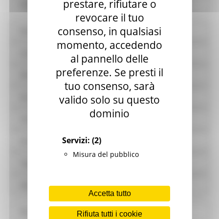
prestare, rifiutare o
Controlli sulle attività economiche
revocare il tuo
consenso, in qualsiasi
Bandi di gara e contratti
momento, accedendo
Sovvenzioni, contributi, sussidi, vantaggi economici
al pannello delle
preferenze. Se presti il
Bilanci
tuo consenso, sarà
Beni immobili e gestione patrimonio
valido solo su questo
dominio
Controlli e rilievi sull'amministrazione
Servizi:
(2)
Servizi erogati
Misura del pubblico
Pagamenti dell'amministrazione
Opere pubbliche
Accetta tutto
Pianificazione e governo del territorio
Rifiuta tutti i cookie