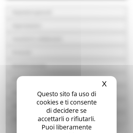
Disposizioni generali
Organizzazione
Consulenti e collaboratori
Personale
Bandi di concorso
Performance
X
Nascond
Enti controllati
Questo sito fa uso di
cookies e ti consente
Attività e procedimenti
di decidere se
accettarli o rifiutarli.
Provvedimenti
Puoi liberamente