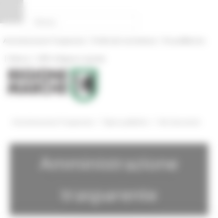
Pannello di gestione dei cookies
|
|
Amministrazione Trasparente
Profilo del committente
ProcediMarche
|
|
Rubrica
URP: la Regione risponde
/
/
Amministrazione Trasparente
Opere pubbliche
Altri documenti
Amministrazione
trasparente