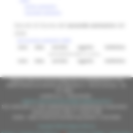
2026
primo semestre
secondo semestre
Decreti di Giunta del
secondo semestre
del
2026
vai al primo semestre 2026
num.
data
servizio
oggetto
bollettino
caricamento dati in corso...
num.
data
servizio
oggetto
bollettino
Regione Marche Giunta Regionale (CF 80008630420 P.IVA
00481070423) via Gentile da Fabriano, 9 - 60125 Ancona - tel.
071.8061
casella p.e.c. istituzionale :
regione.marche.protocollogiunta@emarche.it
Sito realizzato su CMS DotNetNuke by DotNetNuke Corporation
Autorizzazione SIAE n° 1225/I/1298
DUNS - Data Universal Numbering System: 514216030
Copyright 2026 by Regione Marche