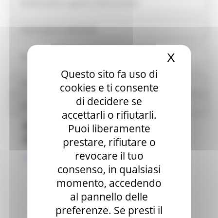
Pianificazione e governo del territorio
Informazioni ambientali
X
Nascond
Strutture sanitarie private accreditate
Questo sito fa uso di
Interventi straordinari e di emergenza
cookies e ti consente
di decidere se
Altri contenuti
accettarli o rifiutarli.
Elenchi semestrali dei Decreti dei
Puoi liberamente
dirigenti della Giunta
prestare, rifiutare o
revocare il tuo
Ricerca dei decreti
consenso, in qualsiasi
2003
primo semestre
momento, accedendo
secondo semestre
al pannello delle
2004
preferenze. Se presti il
primo semestre