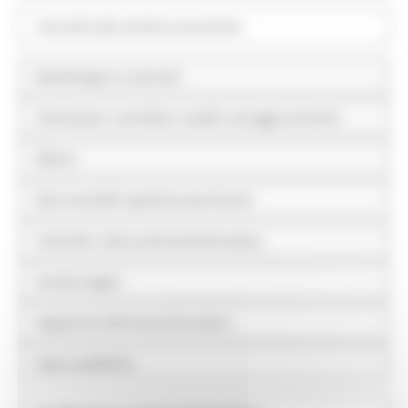
Controlli sulle attività economiche
Bandi di gara e contratti
Sovvenzioni, contributi, sussidi, vantaggi economici
Bilanci
Beni immobili e gestione patrimonio
Controlli e rilievi sull'amministrazione
Servizi erogati
Pagamenti dell'amministrazione
Opere pubbliche