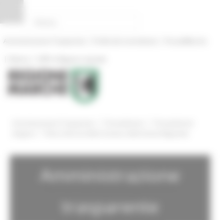
Pannello di gestione dei cookies
|
|
Amministrazione Trasparente
Profilo del committente
ProcediMarche
|
|
Rubrica
URP: la Regione risponde
/
/
Amministrazione Trasparente
Provvedimenti
Provvedimenti
/
dirigenti
Elenco Decreti delle Strutture della Giunta Regionale
Amministrazione
trasparente