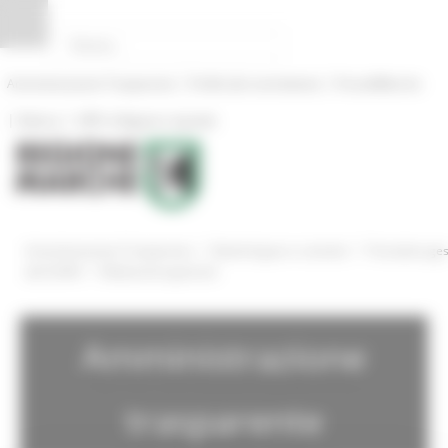
Pannello di gestione dei cookies
|
|
Amministrazione Trasparente
Profilo del committente
ProcediMarche
|
|
Rubrica
URP: la Regione risponde
/
/
Amministrazione Trasparente
Bandi di gara e contratti
Procedure ges
/
dal SUAM
Medicazioni generali
Amministrazione
trasparente