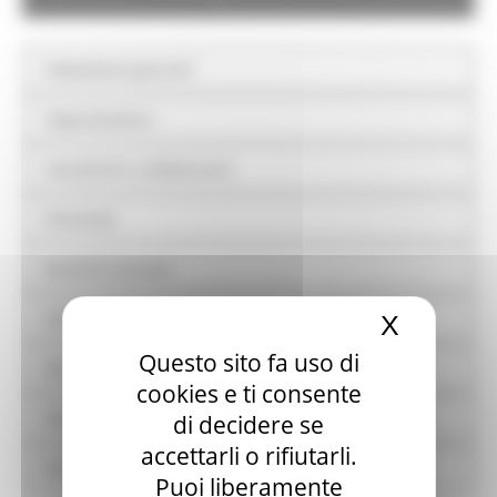
Disposizioni generali
Organizzazione
Consulenti e collaboratori
Personale
Bandi di concorso
Performance
X
Nascond
Questo sito fa uso di
Enti controllati
cookies e ti consente
Attività e procedimenti
di decidere se
accettarli o rifiutarli.
Provvedimenti
Puoi liberamente