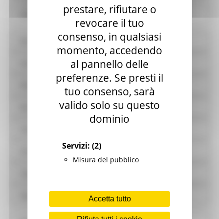
prestare, rifiutare o
Controlli sulle attività economiche
revocare il tuo
consenso, in qualsiasi
Bandi di gara e contratti
momento, accedendo
al pannello delle
Sovvenzioni, contributi, sussidi, vantaggi economici
preferenze. Se presti il
Bilanci
tuo consenso, sarà
valido solo su questo
Beni immobili e gestione patrimonio
dominio
Controlli e rilievi sull'amministrazione
Servizi:
(2)
Servizi erogati
Misura del pubblico
Pagamenti dell'amministrazione
Opere pubbliche
Accetta tutto