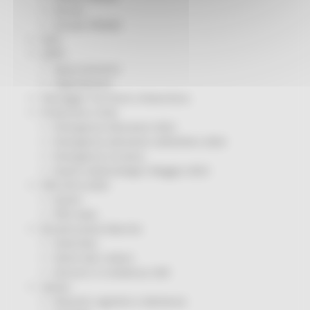
Servizi
Sociale PRIMM
ODS
ORPS
Appuntamenti
Segnalazioni
Paesaggio Territorio Urbanistica
Protezione Civile
Emergenza Alluvione 2022
Emergenza alluvione settembre 2024
Emergenza Ucraina
Eventi metereologici Maggio 2023
PSR 2014-2020
Eventi
PSR news
Ricostruzione Marche
Interviste
Storie dal cratere
Annunci in evidenza USR
Salute
Disturbi cognitivi e demenze