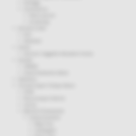
Sorteggi
Coronavirus
Piano vaccini
Screening
Servizio Civile
Enti
Volontari
Sisma
Annunci Soggetto Attuatore Sisma
Sociale
CRRDD
Invecchiamento Attivo
Statistica
Turismo Sport Tempo libero
ATIM
Pesca Acque Interne
Caccia
Marche Promozione
Comunicazione
Blog Tour
Campagne