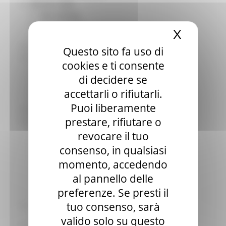
Elezioni 2020
Sala stampa
per Candidati
X
Nascond
Per operatori e Comuni
Energia
Questo sito fa uso di
Enti Locali e PA
cookies e ti consente
Marche sicure
di decidere se
Scuola della PA
Soggetto aggregatore
accettarli o rifiutarli.
SUAM
Puoi liberamente
EU Direct
prestare, rifiutare o
Europa ed Estero
Aiuti di stato
revocare il tuo
Cooperazione internazionale
consenso, in qualsiasi
Expo Dubai 2020
momento, accedendo
Progetto Gear Up!
Delegazione Bruxelles
al pannello delle
Eventi FESR FSE
preferenze. Se presti il
Fondi Europei
tuo consenso, sarà
Finanze
Tributi
valido solo su questo