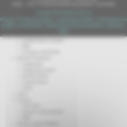
DUNS - Data Universal Numbering System: 514216030
Missione 4
Missione 5
Copyright 2026 by Regione Marche
Missione 6
Privacy
|
Termini Di Utilizzo
|
Informativa TEAMS
|
Informativa sui
ZES
Cookie
|
Accessibilità
|
Dichiarazione di Accessibilità
|
Sitemap
|
Eventi ZES
Login
Ambiente
Cambiamenti climatici
REM
Sviluppo sostenibile
Attività Produttive
Artigianato
Artigianato bandi
Attività Ittiche
Cooperazione
Storie
Avvisi
Cultura
GTM 2021
Itinerari CulturaSmart
SBM
Edilizia Lavori Pubblici