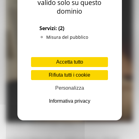
valido solo su questo
dominio
Servizi:
(2)
Misura del pubblico
Accetta tutto
Rifiuta tutti i cookie
Personalizza
Informativa privacy
VENERDÌ 7 AGOSTO 2026 10:23