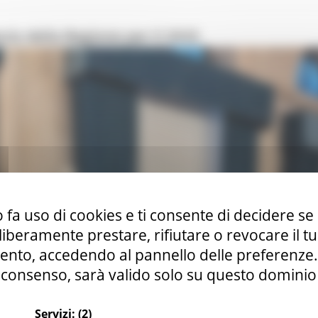
ancio della Regione per il 2025
 fa uso di cookies e ti consente di decidere se 
i liberamente prestare, rifiutare o revocare il 
nto, accedendo al pannello delle preferenze. S
consenso, sarà valido solo su questo dominio
Servizi:
(2)