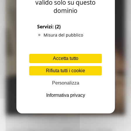
valido solo su questo
dominio
Servizi:
(2)
Misura del pubblico
Accetta tutto
Rifiuta tutti i cookie
Personalizza
Informativa privacy
VENERDÌ 7 AGOSTO 2026 10:23