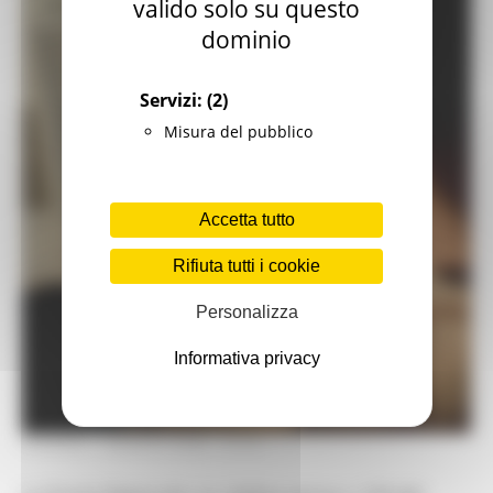
valido solo su questo
dominio
Servizi:
(2)
Misura del pubblico
Accetta tutto
Rifiuta tutti i cookie
Personalizza
Informativa privacy
VENERDÌ 7 AGOSTO 2026 10:23