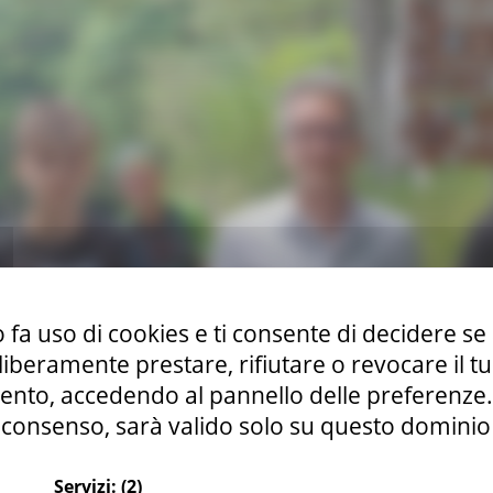
 fa uso di cookies e ti consente di decidere se 
i liberamente prestare, rifiutare o revocare il 
nto, accedendo al pannello delle preferenze. S
consenso, sarà valido solo su questo dominio
Servizi:
(2)