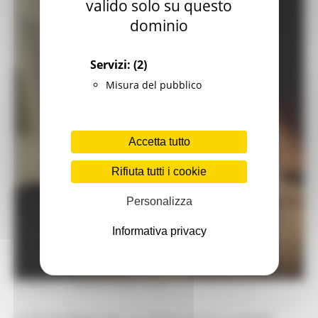
valido solo su questo
dominio
Servizi:
(2)
Misura del pubblico
Accetta tutto
Rifiuta tutti i cookie
Personalizza
Informativa privacy
VENERDÌ 7 AGOSTO 2026 10:23