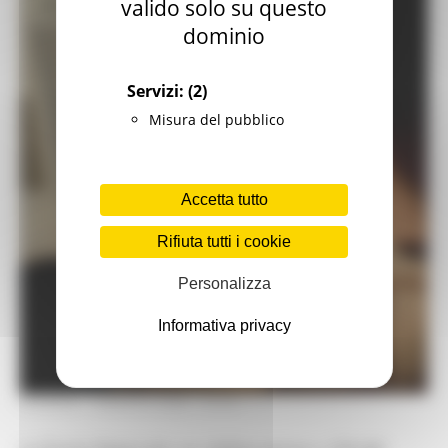
valido solo su questo
dominio
Servizi:
(2)
Misura del pubblico
Accetta tutto
Rifiuta tutti i cookie
Personalizza
Informativa privacy
VENERDÌ 7 AGOSTO 2026 10:23