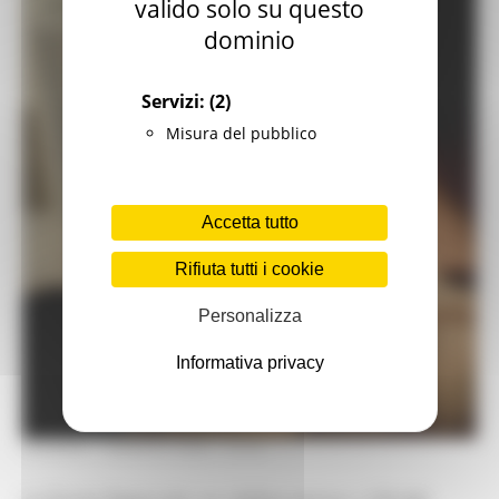
valido solo su questo
dominio
Servizi:
(2)
Misura del pubblico
Accetta tutto
Rifiuta tutti i cookie
Personalizza
Informativa privacy
VENERDÌ 7 AGOSTO 2026 10:23