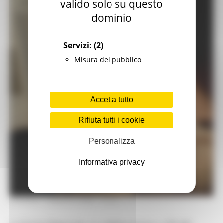
valido solo su questo
dominio
Servizi:
(2)
Misura del pubblico
Accetta tutto
Rifiuta tutti i cookie
Personalizza
Informativa privacy
VENERDÌ 7 AGOSTO 2026 10:23