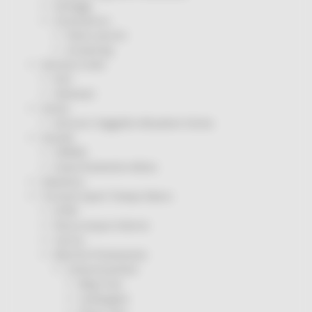
Sorteggi
Coronavirus
Piano vaccini
Screening
Servizio Civile
Enti
Volontari
Sisma
Annunci Soggetto Attuatore Sisma
Sociale
CRRDD
Invecchiamento Attivo
Statistica
Turismo Sport Tempo libero
ATIM
Pesca Acque Interne
Caccia
Marche Promozione
Comunicazione
Blog Tour
Campagne