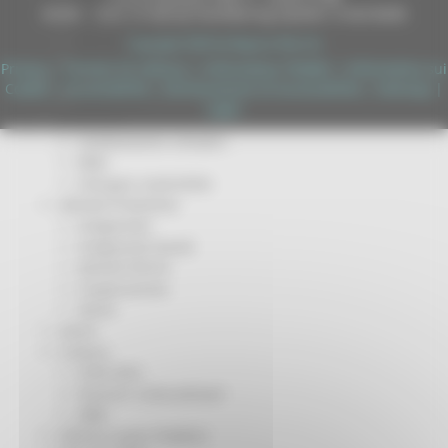
DUNS - Data Universal Numbering System: 514216030
Missione 4
Missione 5
Copyright 2026 by Regione Marche
Missione 6
Privacy
|
Termini Di Utilizzo
|
Informativa TEAMS
|
Informativa sui
ZES
Cookie
|
Accessibilità
|
Dichiarazione di Accessibilità
|
Sitemap
|
Eventi ZES
Login
Ambiente
Cambiamenti climatici
REM
Sviluppo sostenibile
Attività Produttive
Artigianato
Artigianato bandi
Attività Ittiche
Cooperazione
Storie
Avvisi
Cultura
GTM 2021
Itinerari CulturaSmart
SBM
Edilizia Lavori Pubblici