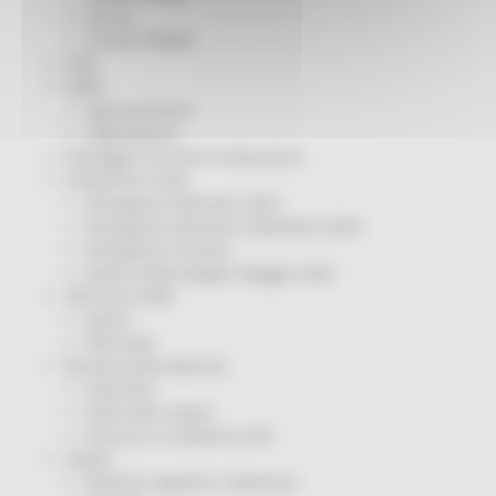
Servizi
Sociale PRIMM
ODS
ORPS
Appuntamenti
Segnalazioni
Paesaggio Territorio Urbanistica
Protezione Civile
Emergenza Alluvione 2022
Emergenza alluvione settembre 2024
Emergenza Ucraina
Eventi metereologici Maggio 2023
PSR 2014-2020
Eventi
PSR news
Ricostruzione Marche
Interviste
Storie dal cratere
Annunci in evidenza USR
Salute
Disturbi cognitivi e demenze