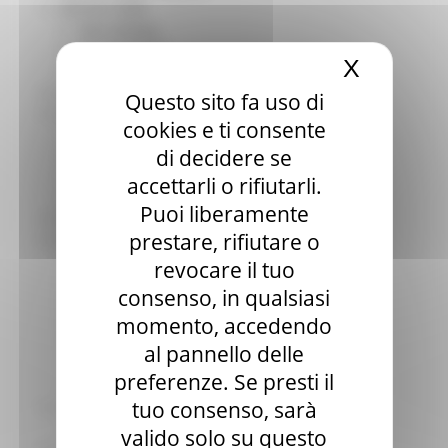
Elezioni 2020
Sala stampa
per Candidati
X
Nascond
Per operatori e Comuni
Energia
Questo sito fa uso di
Enti Locali e PA
cookies e ti consente
Marche sicure
di decidere se
Scuola della PA
Soggetto aggregatore
accettarli o rifiutarli.
SUAM
Puoi liberamente
EU Direct
prestare, rifiutare o
Europa ed Estero
Aiuti di stato
revocare il tuo
Cooperazione internazionale
consenso, in qualsiasi
Expo Dubai 2020
momento, accedendo
Progetto Gear Up!
Delegazione Bruxelles
al pannello delle
Eventi FESR FSE
preferenze. Se presti il
Fondi Europei
tuo consenso, sarà
Finanze
Tributi
valido solo su questo