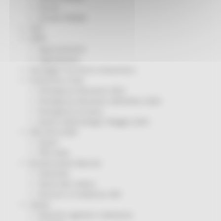
Servizi
Sociale PRIMM
ODS
ORPS
Appuntamenti
Segnalazioni
Paesaggio Territorio Urbanistica
Protezione Civile
Emergenza Alluvione 2022
Emergenza alluvione settembre 2024
Emergenza Ucraina
Eventi metereologici Maggio 2023
PSR 2014-2020
Eventi
PSR news
Ricostruzione Marche
Interviste
Storie dal cratere
Annunci in evidenza USR
Salute
Disturbi cognitivi e demenze