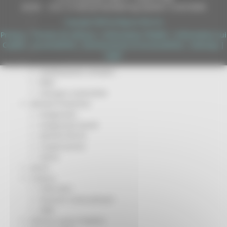
DUNS - Data Universal Numbering System: 514216030
Missione 4
Missione 5
Copyright 2026 by Regione Marche
Missione 6
Privacy
|
Termini Di Utilizzo
|
Informativa TEAMS
|
Informativa sui
ZES
Cookie
|
Accessibilità
|
Dichiarazione di Accessibilità
|
Sitemap
|
Eventi ZES
Login
Ambiente
Cambiamenti climatici
REM
Sviluppo sostenibile
Attività Produttive
Artigianato
Artigianato bandi
Attività Ittiche
Cooperazione
Storie
Avvisi
Cultura
GTM 2021
Itinerari CulturaSmart
SBM
Edilizia Lavori Pubblici