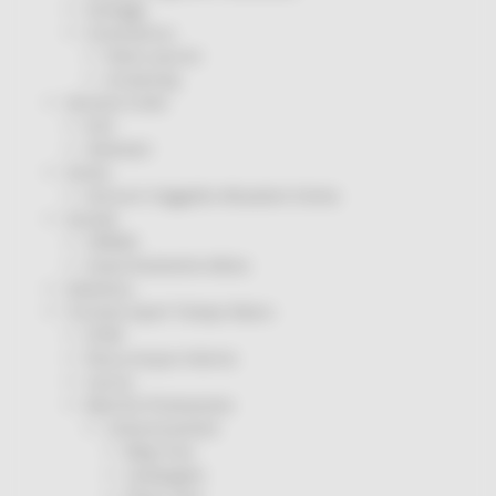
Sorteggi
Coronavirus
Piano vaccini
Screening
Servizio Civile
Enti
Volontari
Sisma
Annunci Soggetto Attuatore Sisma
Sociale
CRRDD
Invecchiamento Attivo
Statistica
Turismo Sport Tempo libero
ATIM
Pesca Acque Interne
Caccia
Marche Promozione
Comunicazione
Blog Tour
Campagne