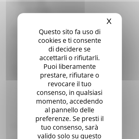
Elezioni 2020
Sala stampa
per Candidati
X
Nascond
Per operatori e Comuni
Energia
Questo sito fa uso di
Enti Locali e PA
cookies e ti consente
Marche sicure
di decidere se
Scuola della PA
Soggetto aggregatore
accettarli o rifiutarli.
SUAM
Puoi liberamente
EU Direct
prestare, rifiutare o
Europa ed Estero
Aiuti di stato
revocare il tuo
Cooperazione internazionale
consenso, in qualsiasi
Expo Dubai 2020
momento, accedendo
Progetto Gear Up!
Delegazione Bruxelles
al pannello delle
Eventi FESR FSE
preferenze. Se presti il
Fondi Europei
tuo consenso, sarà
Finanze
Tributi
valido solo su questo