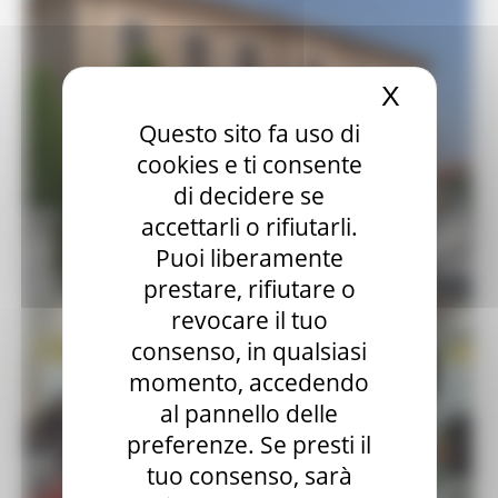
X
Nascond
Questo sito fa uso di
cookies e ti consente
di decidere se
accettarli o rifiutarli.
Puoi liberamente
prestare, rifiutare o
revocare il tuo
consenso, in qualsiasi
momento, accedendo
al pannello delle
preferenze. Se presti il
tuo consenso, sarà