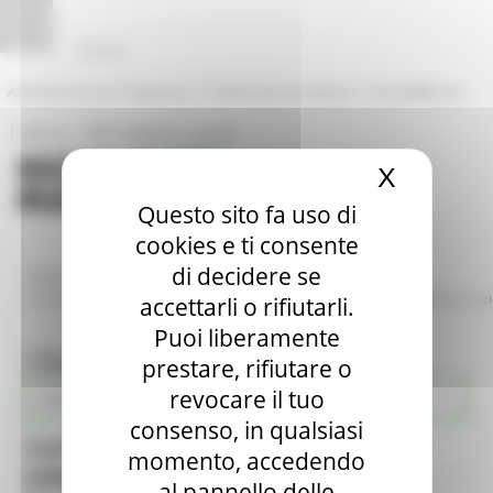
Vai al contenuto
Vai al piede
Vai al menu
Vai alla sezione Amministrazione Trasparente
Pannello di gestione dei cookies
|
|
Amministrazione Trasparente
Profilo del committente
ProcediMarche
|
|
Rubrica
URP: la Regione risponde
X
Nascond
Questo sito fa uso di
cookies e ti consente
di decidere se
/
/
Regione Utile
Ambiente
Valutazioni e Autorizzazioni
/
/
Ambientali
Valutazioni di Impatto Ambientale - VIA
[V00736]Osservazi
accettarli o rifiutarli.
Puoi liberamente
Toggle navigation
MENU & Contatti
prestare, rifiutare o
revocare il tuo
Ambiente
consenso, in qualsiasi
Contatti
momento, accedendo
[V00736] Osservazioni pervenute:
al pannello delle