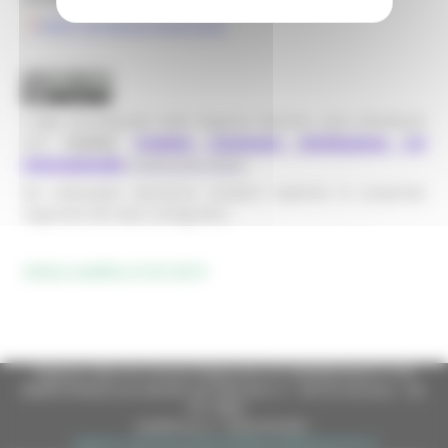
Zone Territoriali ASUR 2018
I dati, di proprietà della Regione Marche, sono distribuiti
con
Licenza
Creative Commons Attribuzione 4.0
Internazionale
(traduzione Italia
)
.
Gli utilizzatori dovranno rendere esplicita la proprietà
regionale del dato cartografico.
Ultima modifica 01/01/2019
Regione Marche Giunta Regionale (CF 80008630420 P.IVA
00481070423) via Gentile da Fabriano, 9 - 60125 Ancona - tel.
071.8061
casella p.e.c. istituzionale :
regione.marche.protocollogiunta@emarche.it