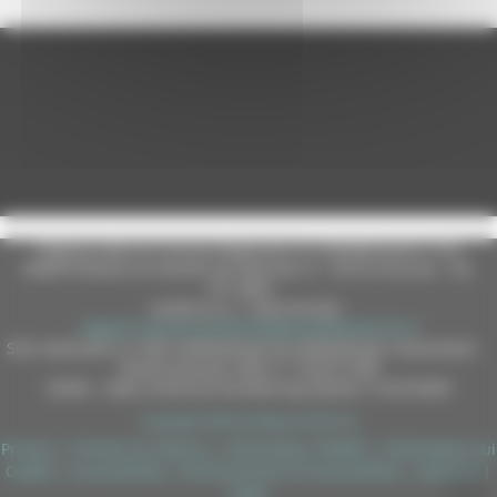
Regione Marche Giunta Regionale (CF 80008630420 P.IVA
00481070423) via Gentile da Fabriano, 9 - 60125 Ancona - tel.
071.8061
casella p.e.c. istituzionale :
regione.marche.protocollogiunta@emarche.it
Sito realizzato su CMS DotNetNuke by DotNetNuke Corporation
Autorizzazione SIAE n° 1225/I/1298
DUNS - Data Universal Numbering System: 514216030
Copyright 2026 by Regione Marche
Privacy
|
Termini Di Utilizzo
|
Informativa TEAMS
|
Informativa sui
Cookie
|
Accessibilità
|
Dichiarazione di Accessibilità
|
Sitemap
|
Login