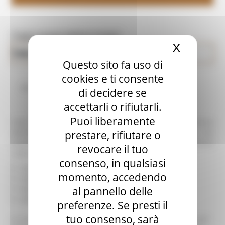
Toggle navigation
MENU & Contatti
X
Nascond
TAV.11 Parchi e riserve naturali
Paesaggio Territorio Urbanistica Genio Civile
Questo sito fa uso di
cookies e ti consente
Descrizione e caratteristiche
di decidere se
accettarli o rifiutarli.
Puoi liberamente
Sulla base cartografica in scala 1:100.000, a copertura
dell’intero territorio regionale, sono rappresentate con
prestare, rifiutare o
retinatura colorata le aree dei parchi e delle riserve
revocare il tuo
individuati dal piano paesistico, in particolare:
consenso, in qualsiasi
PARCHI NATURALI
momento, accedendo
PARCHI STORICO CULTURALI
al pannello delle
RISERVE NATURALI
PARCHI ARCHEOLOGICI
preferenze. Se presti il
tuo consenso, sarà
La carta, si compone di due fogli: Nord e Sud, ciascuno del