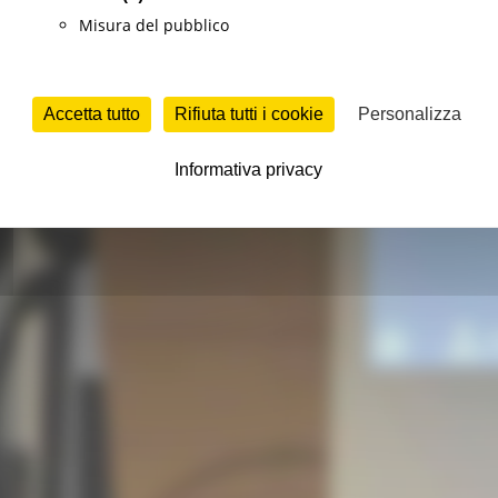
Misura del pubblico
le
Infrastrutture e Trasporti
Sociale
Turismo Sport Tempo libero
Opportuni
Accetta tutto
Rifiuta tutti i cookie
Personalizza
Informativa privacy
antistica adeguata e riciclo delle macerie"