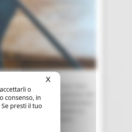
X
Nascondi il banner dei c
omplessivo di 5,5 milioni di euro. Tutti i
accettarli o
do la divisione dei compiti pattuita e che
tuo consenso, in
la progettazione definitiva ed esecutiva e
e presti il tuo
rantire la manutenzione dell'opera. La
oinvolti dal primo tratto: Pesaro,