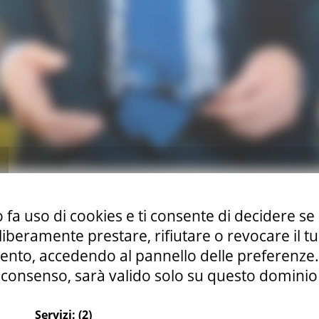
lia, che sarà lunga circa 30 chilometri, per un investimento c
 fa uso di cookies e ti consente di decidere se 
parere favorevole a procedere nella sua realizzazione secon
i liberamente prestare, rifiutare o revocare il 
programma sottoscritto da tutti: la Regione si occuperà del
nto, accedendo al pannello delle preferenze. S
ueranno parallelamente gli espropri e in futuro dovranno ga
consenso, sarà valido solo su questo dominio
are all'accordo di programma, era arrivato l'ok dei sindaci c
Provincia di Pesaro e Urbino.
Servizi:
(2)