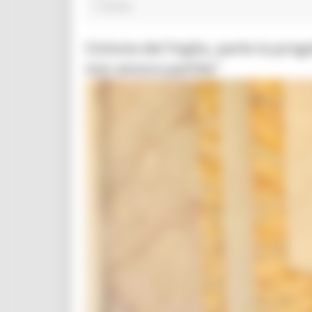
1 post(s)
Ciclovia del Foglia, parte la prog
non ancora partite”