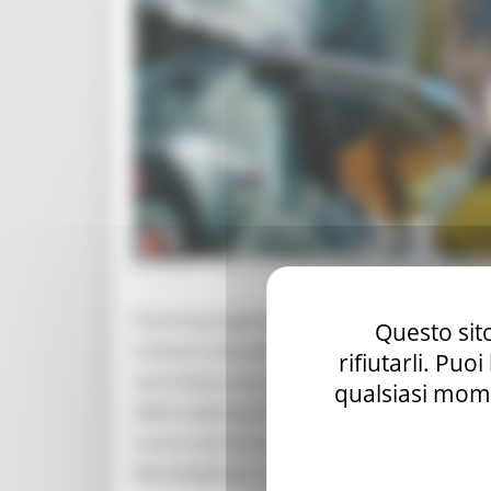
GIOVEDÌ 1 APRILE 2021 19:15
Parte la progettazione della ciclovia del Fog
Questo sito
Comuni coinvolti dall'opera hanno espresso 
rifiutarli. Puo
sarà messa nero su bianco in un Accordo di 
qualsiasi mome
della realizzazione, mentre i Comuni effett
scorsa settimana, nella conferenza prelimin
Montelabbate e Vallefoglia, oltre che della 