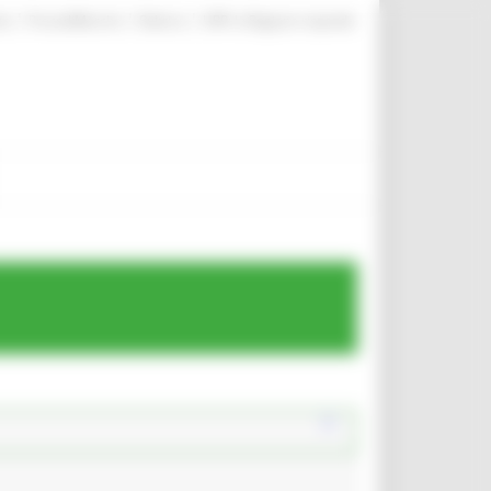
|
|
|
te
ProcediMarche
Rubrica
URP: la Regione risponde