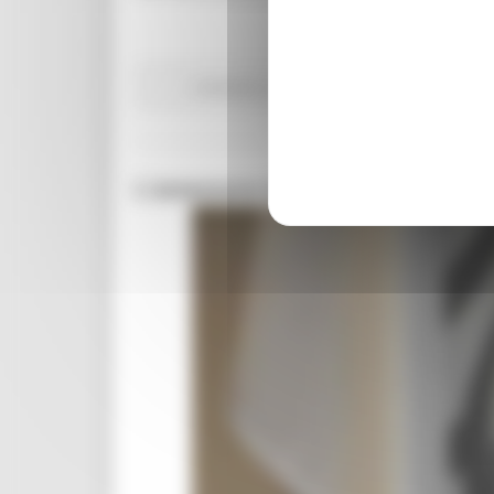
Ambiente
In primo piano
Sviluppo sostenibi
L'assessore Guido Castelli: "Impi