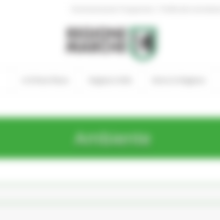
|
Amministrazione Trasparente
Profilo del committen
In Primo Piano
Regione Utile
Entra in Regione
Ambiente