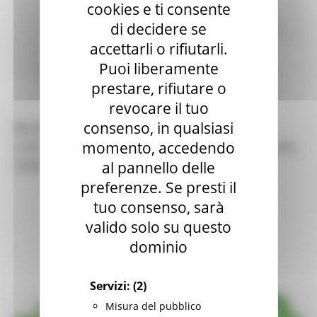
cookies e ti consente
news
Sviluppo sostenibile
Avvisi
Paesaggio Territorio
di decidere se
Urbanistica
PSR 2014-2020
Opportunità per il territorio
accettarli o rifiutarli.
Continua..
Puoi liberamente
prestare, rifiutare o
revocare il tuo
consenso, in qualsiasi
BILANCIO, 44 MILIONI PER RILANCIARE
momento, accedendo
L’OCCUPAZIONE E 43 MILIONI PER LA TUTELA DEL
al pannello delle
TERRITORIO
preferenze. Se presti il
tuo consenso, sarà
valido solo su questo
dominio
Servizi:
(2)
Misura del pubblico