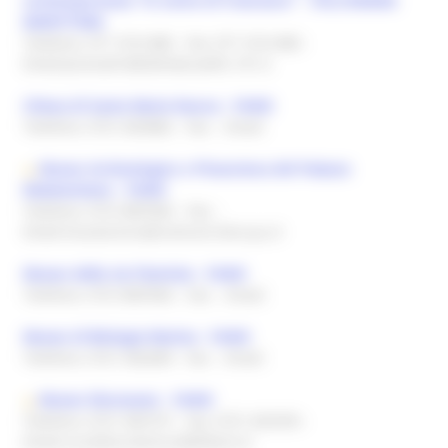
contemporanea "in nome di Francesco" - FALCONARA
MARITTIMA
Telefono: 071 9161480
- Fax: 071 9161480
-
Email:picena01@bibliotecaofm.191.it
Chiesa di Santa Maria Nuova - FANO
Telefono: 0721.803882
- Fax:
- Email:
Museo Archeologico e Pinacoteca del Palazzo
Malatestiano - FANO
Telefono: 0721/887845
- Fax:
-
Email:museocivico@comune.fano.pu.it
Museo della via Flaminia - FANO
Telefono: 0721/887845
- Fax:
- Email:
Museo di Biologia Marina - FANO
Telefono: 0721 802689
- Fax:
- Email:
Museo Diocesano - FANO
Telefono: 0721 803737
- Fax: 0721 825595
-
Email:curiafano.benicult@libero.it