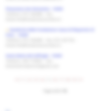
Pinacoteca San Domenico - FANO
Telefono: 0721 802885
- Fax:
-
Email:info@fondazionecarifano.it
Quadreria della Fondazione Cassa di Risparmio di
Fano. - FANO
Telefono: 0721 802885
- Fax: 0721 827726
-
Email:info@fondazionecarifano.it
Santa Maria del Suffragio - FANO
Telefono: 338 7778091
- Fax:
-
Email:karlinobertini@gmail.com
<<
1
2
3
4
5
6
7
8
9
>>
Pagina
5
di
19
.