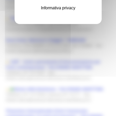
Telefono: 349.9404964
- Fax:
-
Email:museodiocesanofabriano@virgilio.it
Informativa privacy
Pinacoteca Civica "Bruno Molajoli" - FABRIANO
Telefono: 0732 250658
- Fax: 0732 250658
-
Email:pinacoteca.molajoli@comune.fabriano.an.it
Zona Conce. Mannucci e Ruggeri - FABRIANO
Telefono: 0732.880883; 0732.251254; 329.7720505
- Fax:
-
Email:zonaconce@fondazionecarifac.it
CART - Centro permanente di documentazione per
l'arte contemporanea - FALCONARA MARITTIMA
Telefono: 071 9177257
- Fax:
-
Email:cultura@comune.falconara-marittima.an.it
Museo della Resistenza - FALCONARA MARITTIMA
Telefono: 071 9177555/ Comune 071 91771
- Fax:
-
Email:cultura@comune.falconara-marittima.an.it
Pinacoteca Internazionale d'Arte Francescana