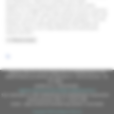
San Domenico, i dipinti di carattere sacro della
Quadreria hanno trovato posto all'interno del nobile
edificio: tra i pregevoli affreschi e pitture murali si possono
ammirare, tra l'altro, opere dell'urbinate Giovanni Santi, del
pesarese Lazzarini, del fanese Pompeo Morganti. Tra tutti,
tuttavia, spicca lo splendido
Sposalizio della Vergine
del
Guercino, opera a cui è stata dedicata un'interessante
mostra nel 2011.
Regione Marche Giunta Regionale (CF 80008630420 P.IVA
00481070423) via Gentile da Fabriano, 9 - 60125 Ancona - tel.
071.8061
casella p.e.c. istituzionale :
regione.marche.protocollogiunta@emarche.it
Sito realizzato su CMS DotNetNuke by DotNetNuke Corporation
Autorizzazione SIAE n° 1225/I/1298
DUNS - Data Universal Numbering System: 514216030
Copyright 2026 by Regione Marche