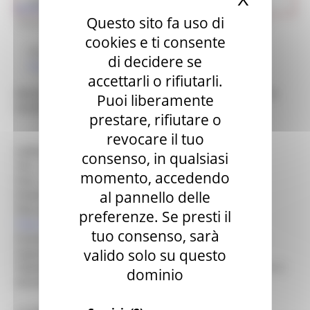
Cultura
Ricerca museo
> i musei di CUPRAMONTANA
>
Museo
Questo sito fa uso di
Internazionale dell'Etichetta del Vino - Musei In Grotta
cookies e ti consente
Museo
di decidere se
Il museo nella città
accettarli o rifiutarli.
Museo Internazionale dell'Etichetta del Vino - Musei In
Puoi liberamente
Grotta
prestare, rifiutare o
revocare il tuo
Indirizzo :
- C.so Leopardi,59 (AN) CUPRAMONTANA
consenso, in qualsiasi
Tel. :
0731 780199
momento, accedendo
Fax :
0731 786860
al pannello delle
Email :
turismo@cupramontana-accoglie.it
Sito web :
http://www.turismo-cupramontana.com
preferenze. Se presti il
http://museiingrotta.it
tuo consenso, sarà
Orario :
Aperto tutti i giorni 10.30-12.30 e 16.30-19.30;
valido solo su questo
Ingresso :
prezzo intero: 2 €. Gratuito under 16
Tipologia :
Arte Specializzato - ETICHETTE BOTTIGLIE VINO
dominio
Servizi :
Biglietteria, Fototeca