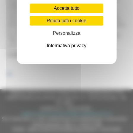
Ruggeri-Mannucci, nata nel 2001 ad opera della
Accetta tutto
Fondazione Cassa di Risparmio di Fabriano e
Cupramontana. La Fondazione, infatti, in virtù della sua
mission di tutela e valorizzazione del patrimonio artistico
Rifiuta tutti i cookie
dell’area geografica di appartenenza, ha deciso di acquisire
un cospicuo numero di opere degli artisti fabrianesi
Personalizza
Quirino Ruggeri (1883-1955) ed Edgardo Mannucci (1904-
1986). Fanno parte della collezione sculture, pitture,
Informativa privacy
grafiche e gioielli.
Regione Marche Giunta Regionale (CF 80008630420 P.IVA
00481070423) via Gentile da Fabriano, 9 - 60125 Ancona - tel.
071.8061
casella p.e.c. istituzionale :
regione.marche.protocollogiunta@emarche.it
Sito realizzato su CMS DotNetNuke by DotNetNuke Corporation
Autorizzazione SIAE n° 1225/I/1298
DUNS - Data Universal Numbering System: 514216030