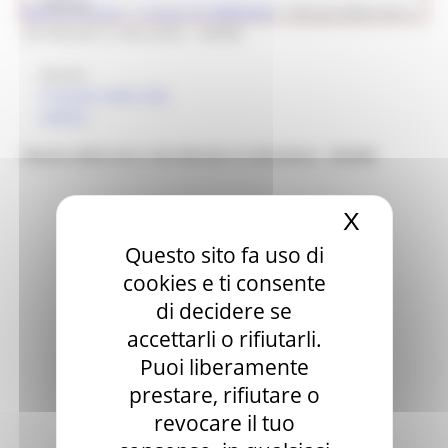
Cultura
Ricerca museo
> i musei di FABRIANO
>
Museo delle Arti e
dei Mestieri in Bicicletta - MAMB
Museo
Il museo nella città
Gallery
Museo delle Arti e dei Mestieri in Bicicletta - MAMB
X
Nascond
museo dei mestieri in bicicletta, interno
Questo sito fa uso di
cookies e ti consente
di decidere se
accettarli o rifiutarli.
Puoi liberamente
prestare, rifiutare o
revocare il tuo