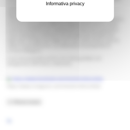
provengono da tutte le parti d'Italia dal Nord al Sud, a
Informativa privacy
significare una volontà generale di soluzioni serie e
dignitose a bisogni altrettanto generali. I pezzi della
collezione sono tutti originali. Non è stato possibile stabilire
l'anno di costruzione delle biciclette poiché hanno subito
continue modifiche per adattamenti voluti dai proprietari.
Tutte comunque rientrano nel periodo che va dalla fine
degli anni '20 agli inizi degli anni '60. Certe invece sono le
regioni di provenienza. La collezione è di proprietà di
Luciano Pellegrini.
Il percorso prevede anche una visita guidata con
spiegazione dell'intera collezione.
https://www.facebook.com/mestieriinbicicletta
https://www.instagram.com/mestieriinbicicletta/