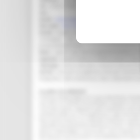
Tel. :
0735 777550
Fax :
Email :
malacologia@fastnet.it
Sito web :
http://www.malacologia.org
Orario :
Giugno, luglio e agosto: 16.00 - 20.00 (tut
18.30 (giov. - sab. - dom.) Ultimo ingresso un'or
previa prenotazione)
Note :
i giorni e gli orari di apertura variano a 
Ingresso :
prezzo intero: € 10,00 €; prezzo ridott
Tipologia :
Storia naturale e scienze naturali Et
Servizi :
Area per accoglienza, Area per assistenz
fotografico, Sala conferenze, Sala o laboratorio p
La sede e le collezioni
Il Museo Malacologico di Cupra Marittima, fondat
con oltre un milione di esemplari esposti e con p
ricercate Cipree. Appositi spazi espositivi sono 
centotrentotto cm. di lunghezza), e agli strument
Due sezioni hanno un notevole interesse: quella e
statuetta antropomorfa dell'etnia Chimu, indumen
decori malacologici e da arredo. Sono esposte co
Nel Museo sono presenti una biblioteca di oltre 