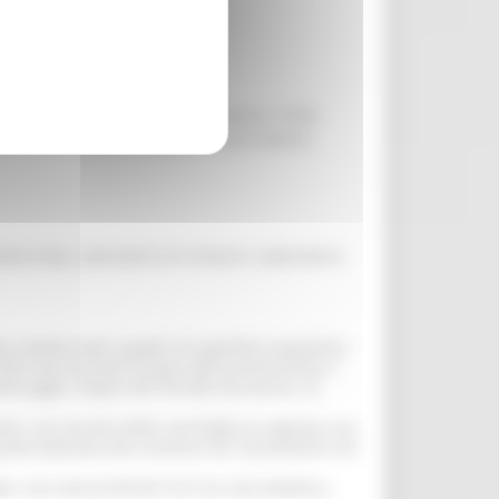
giov. - sab. - dom.) Da ottobre a marzo: 15.00 -
 e scolaresche sono possibili orari diversi,
 Book-shop, Laboratorio di restauro, Laboratorio
, tremila metri quadri di superficie espositiva,
oltre due quintali di peso alle preziosissime e
utis gigas
, seppia del Periodo Giurassico, di
ti, con l'ausilio delle conchiglie (si segnala una
quella dedicata alla ceramica da rivestimento con
ni, una sala proiezioni ed una sala didattica.