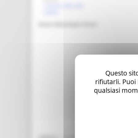
Il museo nella città
Gallery
Museo Malacologico Piceno
Questo sito
rifiutarli. Puo
qualsiasi mome
Indirizzo :
- Via Adriatica,240 (AP) CUPRA MARIT