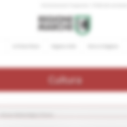
|
Amministrazione Trasparente
Profilo del committen
In Primo Piano
Regione Utile
Entra in Regione
Cultura
>
Museo Malacologico Piceno