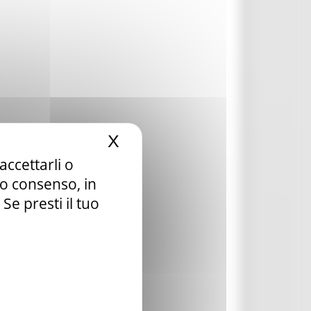
X
Nascondi il banner dei c
accettarli o
tuo consenso, in
e presti il tuo