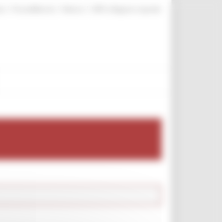
|
|
|
te
ProcediMarche
Rubrica
URP: la Regione risponde