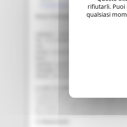
rifiutarli. Puo
Il museo nella città
qualsiasi mome
Museo di Biologia Marina
Indirizzo :
- Viale Adriatico,1/n (PU) FANO
Tel. :
0721 802689
Fax :
Orario :
CHIUSO PER LAVORI
Note :
Ingresso :
gratuito
Tipologia :
Storia naturale e scienze naturali
Servizi :
Visite guidate, Accesso disabili, Bibliot
La sede e le collezioni
Il museo è stato aperto nella sua sede attuale ne
suddiviso secondo i diversi gruppi zoologici, part
collezione di conchiglie del Mediterraneo e alcu
per studiare le condizioni chimiche e fisiche del
storia del porto di Fano dall'epoca romana in poi