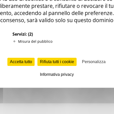
i liberamente prestare, rifiutare o revocare il 
nto, accedendo al pannello delle preferenze. S
consenso, sarà valido solo su questo dominio
Servizi:
(2)
Misura del pubblico
Accetta tutto
Rifiuta tutti i cookie
Personalizza
eca, Sala consultazione.
Informativa privacy
l 1991, potenziando la raccolta di materiale marino iniziata da uno 
endo dai poriferi (spugne) fino ad arrivare ai rettili (tartarughe di 
ni pesci fossili. In altre bacheche sono conservate attrezzature (te
l'acqua di mare e vecchi attrezzi di pesca ancora parzialmente in us
. Annesso al museo si trova l'acquario in cui è possibile osservare a