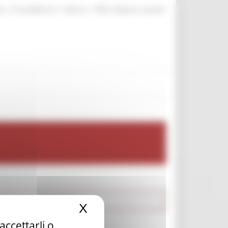
|
|
|
te
ProcediMarche
Rubrica
URP: la Regione risponde
X
Nascondi il banner dei c
accettarli o