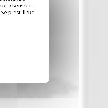
tuo consenso, in
e presti il tuo
studioso locale. Il materiale esposto è
mare). In particolare, si possono osservare la
rmometri, bottiglie a rovesciamento, sonde) usate
o. Vi è inoltre una mostra fotografica sulla
nimali marini costieri adriatici.