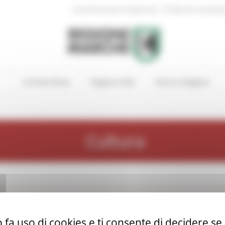
|
Amministrazione Trasparente
Profilo del committen
In Primo Piano
Regione Utile
Entra in Regione
Cultura
ologia Marina
 fa uso di cookies e ti consente di decidere se 