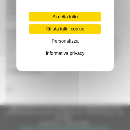
Ingresso :
Ingresso libero
Tipologia :
Arte
Servizi :
Archivio, Area per accoglienza, Sala/e studio e
Accetta tutto
ricerca
Rifiuta tutti i cookie
La sede e le collezioni
Inaugurata nel marzo del 2005, la raccolta è costituita da
Personalizza
oltre duecentocinquanta opere di artisti contemporanei di
diverse nazionalità ispirate dalla spiritualità francescana.
Sono visibili opere sul Santo, su S. Giovanni da Capestrano,
Informativa privacy
su S. Giacomo della Marca e sul Cantico nelle più diverse
tecniche.
Regione Marche Giunta Regionale (CF 80008630420 P.IVA
00481070423) via Gentile da Fabriano, 9 - 60125 Ancona - tel.
071.8061
casella p.e.c. istituzionale :
regione.marche.protocollogiunta@emarche.it