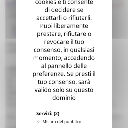
cookies e ti consente
Cultura
Ricerca museo
> i musei di FALCONARA MARITTIMA
>
di decidere se
Pinacoteca Internazionale d'Arte Francescana
contemporanea "in nome di Francesco"
accettarli o rifiutarli.
Puoi liberamente
Museo
prestare, rifiutare o
Il museo nella città
revocare il tuo
Pinacoteca Internazionale d'Arte Francescana
consenso, in qualsiasi
contemporanea "in nome di Francesco"
momento, accedendo
al pannello delle
Indirizzo :
- Piazza S. Antonio,5 (AN) FALCONARA
preferenze. Se presti il
MARITTIMA
tuo consenso, sarà
Tel. :
071 9161480
Fax :
071 9161480
valido solo su questo
Email :
picena01@bibliotecaofm.191.it
dominio
Sito web :
http://www.musan.it
Orario :
E' aperta quando è aperta la biblioteca, lunedì e
venerdì 9.30/18.30
Servizi:
(2)
Note :
Aperto su prenotazione per scuole/gruppi al numero
Misura del pubblico
071 9161480