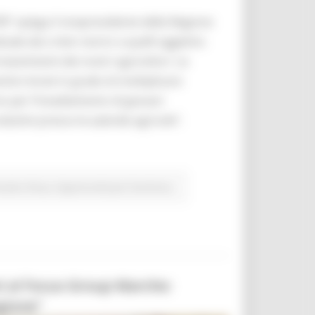
SR” spiega il vicepresidente della Regione
e dai criteri storici a quelli oggettivi.
vestimenti dei nostri agricoltori. Le
ivi mirati in grado di moltiplicare
nno per l’insediamento di giovani
oduttivi presso le aziende agricole”.
urale e Pesca
Opportunità per il territorio
oni al Focus Group Marche:
egione”