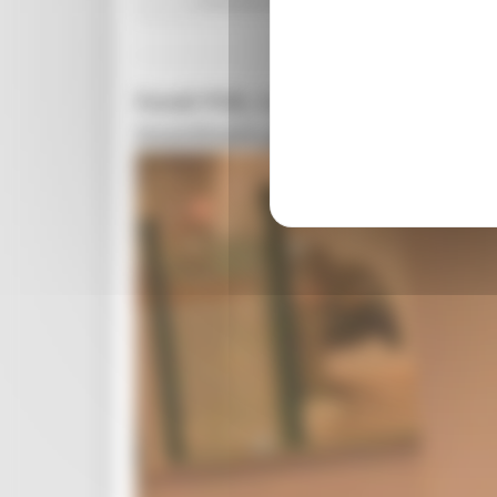
Fondi PSR, Carloni: "Chiediamo pi
incentivare gli investimenti"