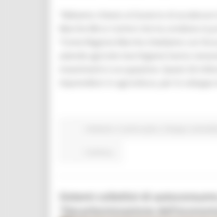
“Abbiamo chiesto al Governo di accelerare il
Marche Mirco Carloni che ha condiviso la pro
“Come Regione Marche chiediamo con forza 26 
aziende agricole marchigiane hanno necessit
investimenti e occupazione. Questi 26 milioni
imprenditori in agricoltura, per lo sviluppo 
Ambiente
In primo piano
Sviluppo sostenibi
Continua..
Sistemi collettivi di autoconsumo
“Decarbonizzazione dell’economia