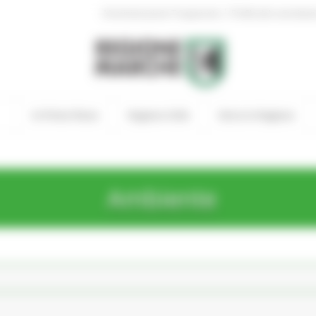
|
Amministrazione Trasparente
Profilo del committen
In Primo Piano
Regione Utile
Entra in Regione
Ambiente