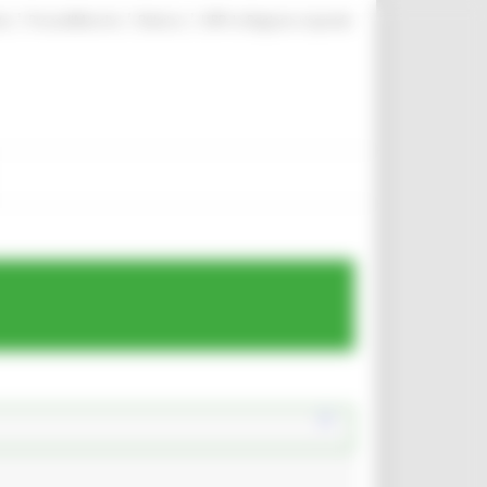
|
|
|
te
ProcediMarche
Rubrica
URP: la Regione risponde