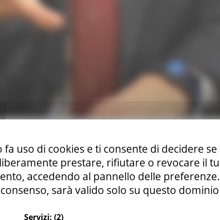
ido Castelli è intervento in videoconferenza per trattare il
 fa uso di cookies e ti consente di decidere se 
onsulente della struttura Commissariale Marco Mari, esperto
i liberamente prestare, rifiutare o revocare il 
ontro anche i rappresentanti di Confindustria Marche, Usr, 
nto, accedendo al pannello delle preferenze. S
consenso, sarà valido solo su questo dominio
Servizi:
(2)
le
Ricostruzione Marche
Sisma
Continua..