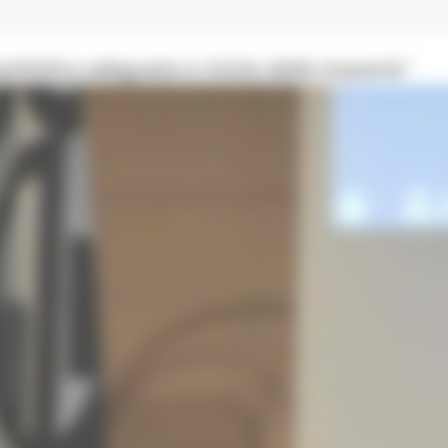
antistica adeguata e riciclo delle macerie"