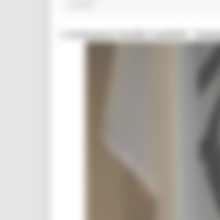
1 post(s)
L'assessore Guido Castelli: "Impi