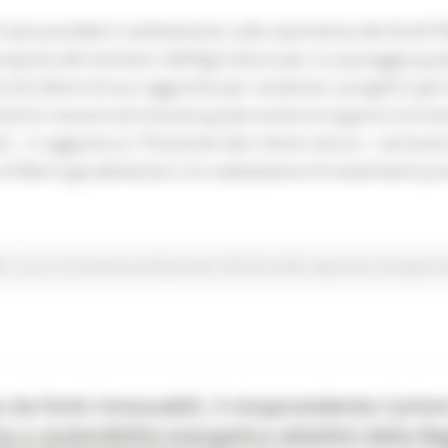
 più possibile il cambiamento sulla ripartizione dei fondi P
posta del ministero dell’Agricoltura per un passaggio gradual
milioni di euro aggiuntivi per sostenere i progetti e gli in
à di crescere ed innovare grazie anche al supporto di incent
 – in aggiunta ai 170 previsti dal criterio storico - servira
di filiere agroalimentari e la realizzazione di investimenti pr
le
Lavoro Formazione professionale
PSR 2014-2020
Agricoltura Sviluppo R
 da fonti rinnovabili, il vicepresidente Carl
 e sostenibilità energetica obiettivi della R