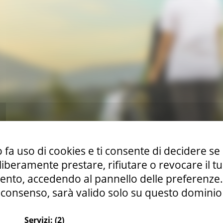
 fa uso di cookies e ti consente di decidere se 
i liberamente prestare, rifiutare o revocare il 
cessibili a tutti, abbattendo le barriere e promuovendo una 
nto, accedendo al pannello delle preferenze. S
tivo del nuovo intervento approvato dalla Giunta regionale, 
consenso, sarà valido solo su questo dominio
ve naturali marchigiane.
Servizi:
(2)