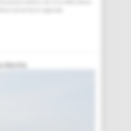
ità questa mattina, nel corso della seduta
aria nel territorio regionale.
ova Marche