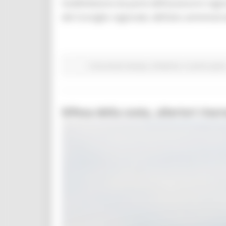
Soddisfazione da parte dell’assessore regio
del Consiglio regionale, dell’atto amministra
Comunicati stampa
Ambiente
In primo pian
Difesa della costa, ulteriori ris