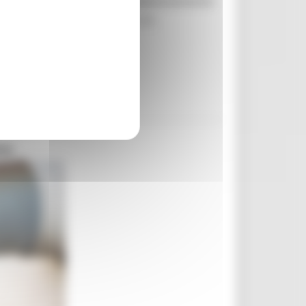
disponibilità finanziaria complessivamente
enti dal PR Marche FESR 2021-27.
ne