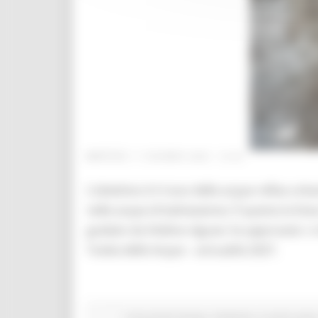
MARTEDÌ 17 GIUGNO 2025 13:30
L’obiettivo è il riuso delle acque reflue ur
nelle acque di balneazione. È questa la line
guidato da Stefano Aguzzi, ha approvato i cri
Tutela delle Acque – annualità 2027.
Comunicati stampa
Ambiente
In primo pian