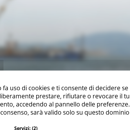
 fa uso di cookies e ti consente di decidere se 
i liberamente prestare, rifiutare o revocare il 
nto, accedendo al pannello delle preferenze. S
consenso, sarà valido solo su questo dominio
a della costa nei Comuni di Potenza Picena e Civitanova Marche
Servizi:
(2)