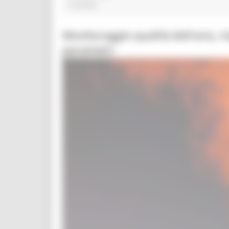
2 post(s)
Monitoraggio qualità dell’aria, ri
parametri