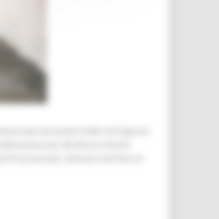
tenere gli sversamenti dalle reti fognarie
dell’assessorato alle Risorse idriche
 ATO provinciali, rientranti nel Piano di