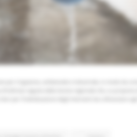
bane per irrigazione, ambientale e industriale, in modo da con
a d’indirizzo seguita dalla Giunta regionale che, su proposta 
teri per l’individuazione degli interventi da cofinanziare agli
o
Paesaggio Territorio Urbanistica
Continua..