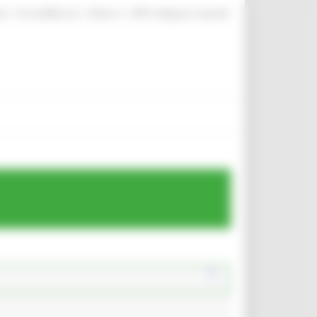
|
|
|
te
ProcediMarche
Rubrica
URP: la Regione risponde