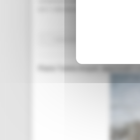
convenzione sottoscritta a marzo 2024 tra 
di € 11.050.000,00, di cui € 5.625.000,00 a 
Comunicati stampa
Ambiente
In primo pian
Piano Tutela Acque, approvati i cr