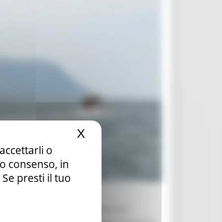
X
Nascondi il banner dei c
accettarli o
tuo consenso, in
e presti il tuo
. I lavori erano già previsti da una