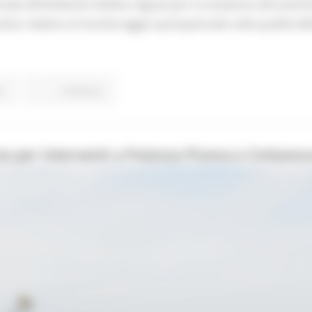
nale all’Ambiente Stefano Aguzzi per la votazione all’unanim
tivo relativo al monitoraggio quinquennale sulla qualità dell’
o
Continua..
orse per interventi a Potenza Picena e Civitan