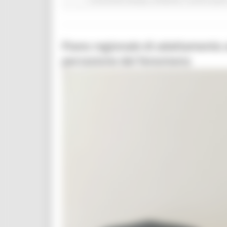
Piano regionale di adattamento a
percezione del fenomeno