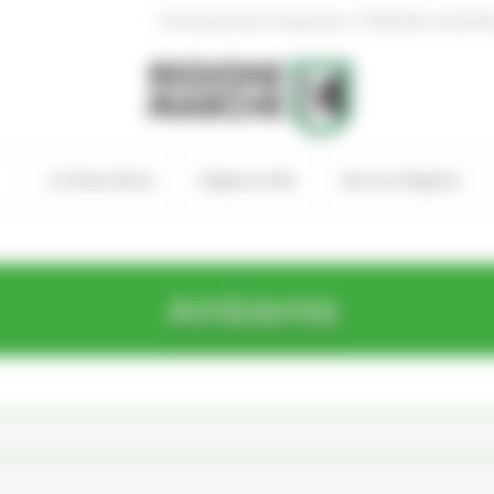
|
Amministrazione Trasparente
Profilo del committen
In Primo Piano
Regione Utile
Entra in Regione
Ambiente