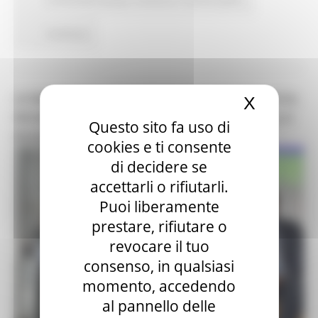
Continua..
LE MARCHE ALL'ONU CON LA VOLUNTARY LOCAL
X
Nascond
REVIEW: PRESENTATO A NEW YORK IL MODELLO
Questo sito fa uso di
REGIONALE PER LO SVILUPPO SOSTENIBILE
cookies e ti consente
di decidere se
accettarli o rifiutarli.
Puoi liberamente
prestare, rifiutare o
revocare il tuo
consenso, in qualsiasi
momento, accedendo
al pannello delle