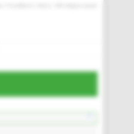
|
|
|
te
ProcediMarche
Rubrica
URP: la Regione risponde