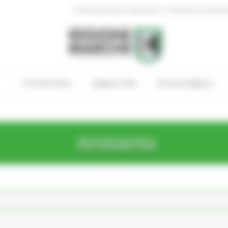
|
Amministrazione Trasparente
Profilo del committen
In Primo Piano
Regione Utile
Entra in Regione
Ambiente