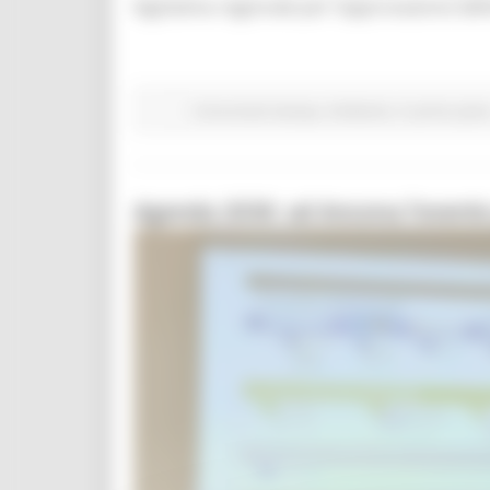
legislativa regionale per l’approvazione defi
Comunicati stampa
Ambiente
In primo pian
Agenda 2030: ad Ancona l’evento 