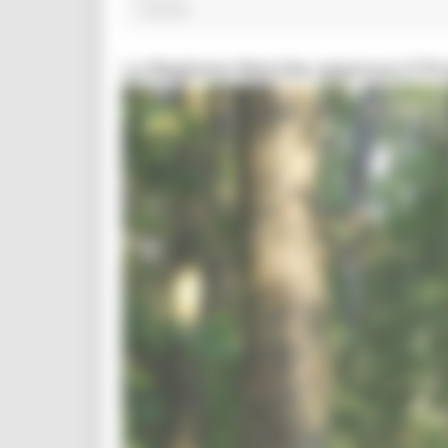
1 post(s)
La Regione Marche approva il P