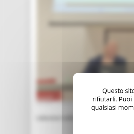
Questo sito
rifiutarli. Puo
GIOVEDÌ 19 MARZO 2026 14:48
qualsiasi mome
Laboratori sulla valorizzazione dei borgh