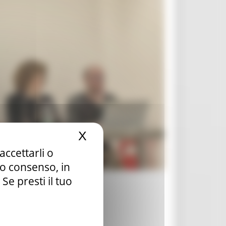
X
Nascondi il banner dei c
accettarli o
tuo consenso, in
e presti il tuo