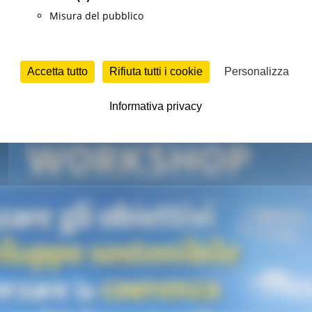
Misura del pubblico
o
Sviluppo sostenibile
Continua..
Accetta tutto
Rifiuta tutti i cookie
Personalizza
ncontro nell’ambito del progetto TSI della 
Informativa privacy