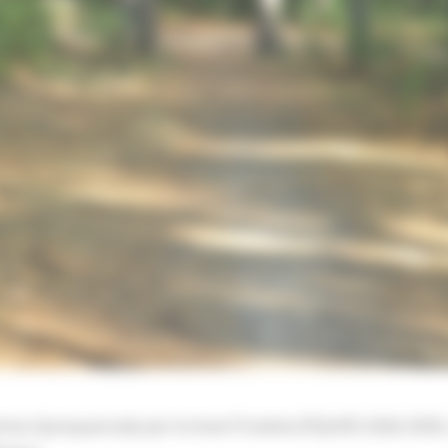
mma Quinquennale per le Aree Protette (PQUAP) 2026-2030,