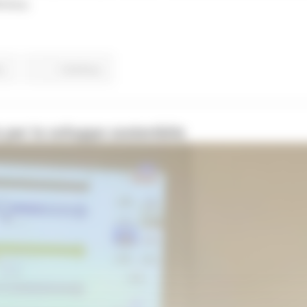
nitiva.
o
Continua..
per lo sviluppo sostenibile