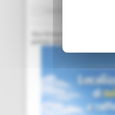
Comunicati stampa
Ambiente
In primo pian
18 e 19 marzo 2026 ad Ancona: i
partner istituzionali