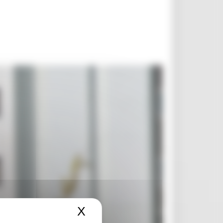
X
Nascondi il banner dei c