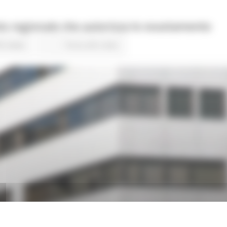
reto regionale che autorizza lo svuotamento
5 views
Torna alle news