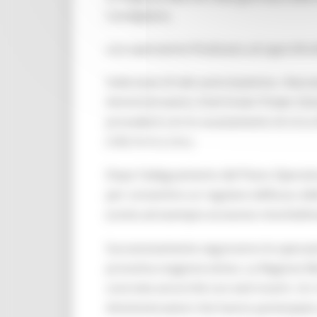
Candigliano,
una operazione finalizzata ad approfond
Sulla base di tale autorizzazione, rilas
Amministrazioni, Enel Green Power (Ges
procederà con lo svuotamento di circa 45
(169,16 m.s.l.m.).
Dopo l’adeguamento del Piano Operativo 
per consentire un regolare deflusso del
(come ad esempio eccessivo intorbidimento
Successivamente seguiranno le operazioni
prossima stagione estiva. La Regione Marc
concrete ancorché con esiti incerti. Un 
Amministrazioni che hanno partecipato a