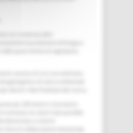
.
zione con numerose altre
sivamente la produzione di Energia e
to della quota minima di regolazione
amento saranno di circa una settimana
 idrogeologiche e di natura ambientale
teriori rilievi finalizzati alla ricerca.
sarie per affrontare in sicurezza la
e vicinanza con azioni il più possibile
à dimostrata e a tutte le
clima di collaborazione istituzionale.