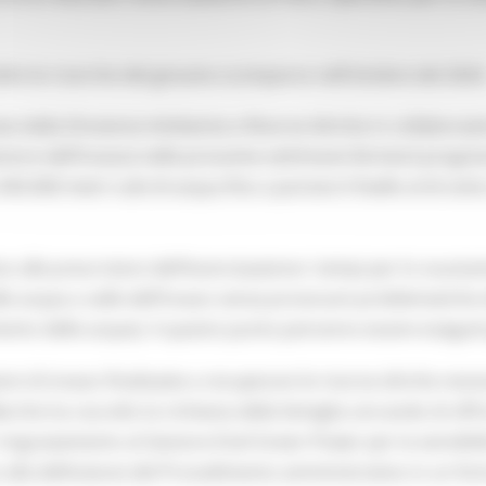
ire le ricerche del giovane scomparso nell’ottobre del 2024
ciata dalla Direzione Ambiente e Risorse Idriche in collabora
tore dell’invaso) nelle prossime settimane fermerà progres
0.000 metri cubi di acqua fino a portare il livello al di sot
alle prescrizioni dell’Autorizzazione i tempi per lo svuot
le acque a valle dell’invaso senza provocare problematiche
 delle acque). A questo punto potranno essere eseguiti gli ul
 di invaso finalizzate a recuperare le risorse idriche neces
he ha raccolto la richiesta della famiglia cercando di offrir
ringraziamento al Gestore Enel Green Power per la sensibilit
lla definizione del Procedimento amministrativo in un forte 