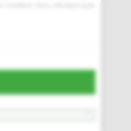
|
|
|
te
ProcediMarche
Rubrica
URP: la Regione risponde