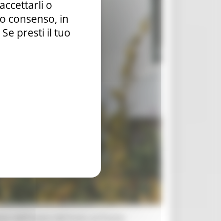
accettarli o
tuo consenso, in
e presti il tuo
aso dell’invaso del Furlo sul Fiume