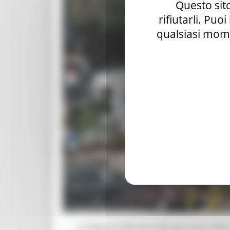
Questo sito
rifiutarli. Puo
qualsiasi mome
La Regione Marche nella giornata odierna