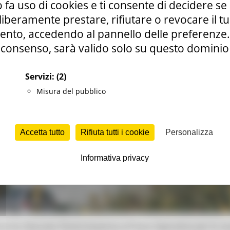
 fa uso di cookies e ti consente di decidere se 
i liberamente prestare, rifiutare o revocare il 
nto, accedendo al pannello delle preferenze. S
consenso, sarà valido solo su questo dominio
Servizi:
(2)
Misura del pubblico
Accetta tutto
Rifiuta tutti i cookie
Personalizza
Informativa privacy
 ha rilasciato l’Autorizzazione al Piano Operativo per lo sv