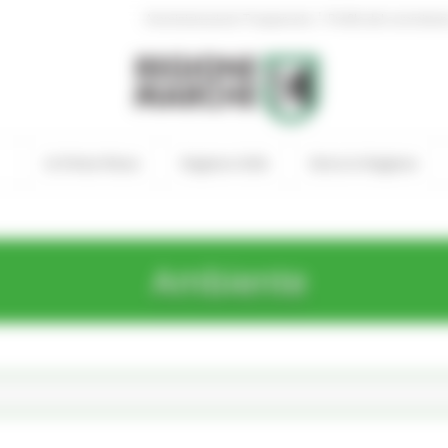
|
Amministrazione Trasparente
Profilo del committen
In Primo Piano
Regione Utile
Entra in Regione
Ambiente