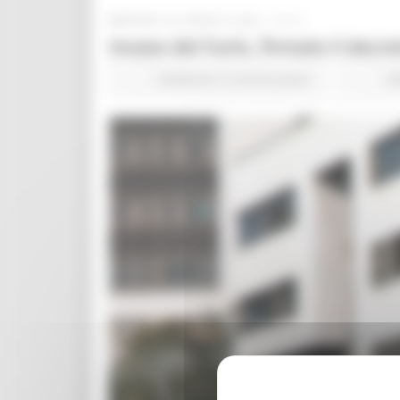
MARTEDÌ 28 APRILE 2026 15:13
Invaso del Furlo, firmato il dec
Ambiente
In primo piano
23