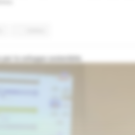
nitiva.
o
Continua..
per lo sviluppo sostenibile