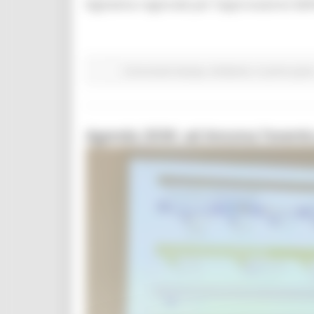
legislativa regionale per l’approvazione defi
Comunicati stampa
Ambiente
In primo pian
Agenda 2030: ad Ancona l’evento 