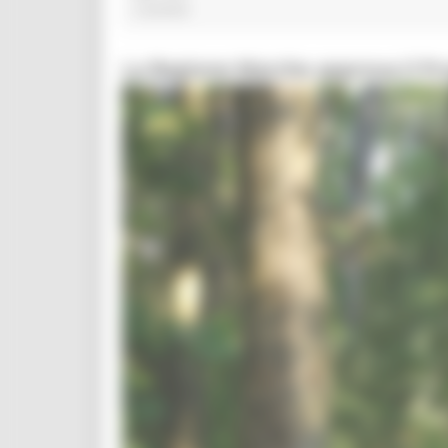
2 post(s)
La Regione Marche approva il P