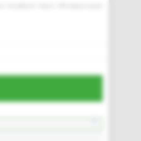
|
|
|
te
ProcediMarche
Rubrica
URP: la Regione risponde