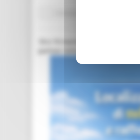
Comunicati stampa
Ambiente
In primo pian
18 e 19 marzo 2026 ad Ancona: i
partner istituzionali