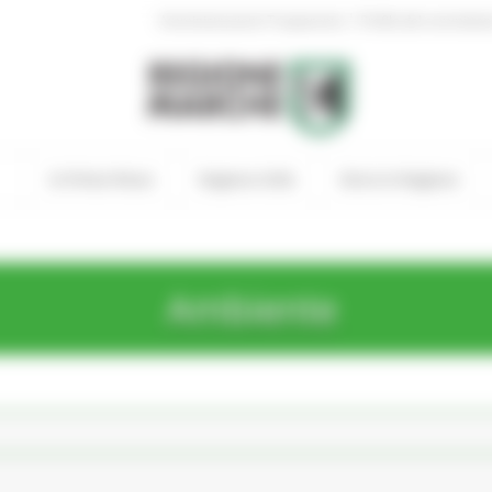
|
Amministrazione Trasparente
Profilo del committen
In Primo Piano
Regione Utile
Entra in Regione
Ambiente