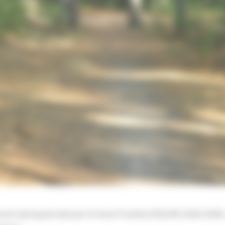
mma Quinquennale per le Aree Protette (PQUAP) 2026-2030,