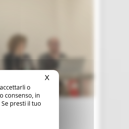
X
Nascondi il banner dei c
accettarli o
tuo consenso, in
e presti il tuo