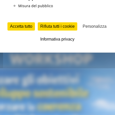
Misura del pubblico
o
Sviluppo sostenibile
Continua..
Accetta tutto
Rifiuta tutti i cookie
Personalizza
ncontro nell’ambito del progetto TSI della 
Informativa privacy