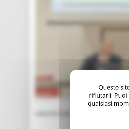
Questo sito
rifiutarli. Puo
GIOVEDÌ 19 MARZO 2026 14:48
qualsiasi mome
Laboratori sulla valorizzazione dei borgh