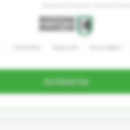
|
Amministrazione Trasparente
Profilo del committen
In Primo Piano
Regione Utile
Entra in Regione
Ambiente