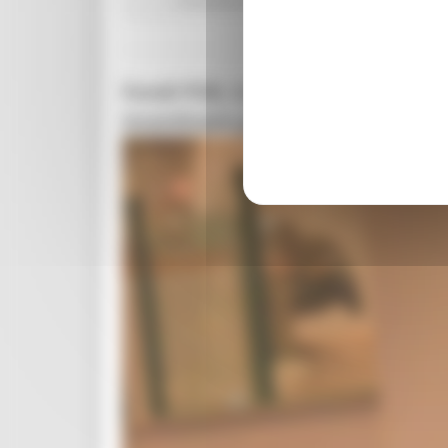
Fondi PSR, Carloni: "Chiediamo pi
incentivare gli investimenti"