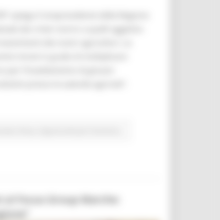
SR” spiega il vicepresidente della Regione
e dai criteri storici a quelli oggettivi.
vestimenti dei nostri agricoltori. Le
ivi mirati in grado di moltiplicare
nno per l’insediamento di giovani
oduttivi presso le aziende agricole”.
urale e Pesca
Opportunità per il territorio
oni al Focus Group Marche:
egione”