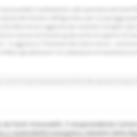
 più possibile il cambiamento sulla ripartizione dei fondi P
posta del ministero dell’Agricoltura per un passaggio gradual
milioni di euro aggiuntivi per sostenere i progetti e gli in
à di crescere ed innovare grazie anche al supporto di incent
 – in aggiunta ai 170 previsti dal criterio storico - servira
di filiere agroalimentari e la realizzazione di investimenti pr
le
Lavoro Formazione professionale
PSR 2014-2020
Agricoltura Sviluppo R
 da fonti rinnovabili, il vicepresidente Carl
 e sostenibilità energetica obiettivi della R