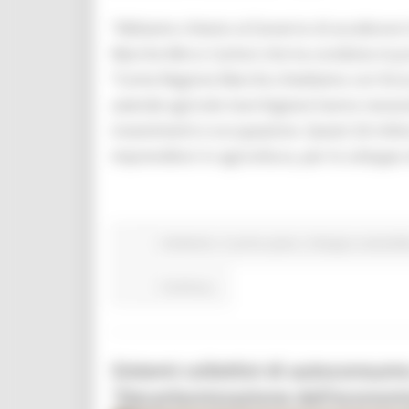
“Abbiamo chiesto al Governo di accelerare il
Marche Mirco Carloni che ha condiviso la pro
“Come Regione Marche chiediamo con forza 26 
aziende agricole marchigiane hanno necessit
investimenti e occupazione. Questi 26 milioni
imprenditori in agricoltura, per lo sviluppo 
Ambiente
In primo piano
Sviluppo sostenibi
Continua..
Sistemi collettivi di autoconsumo
“Decarbonizzazione dell’economia