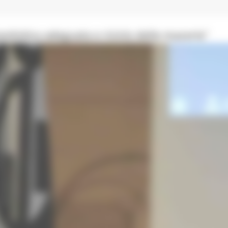
antistica adeguata e riciclo delle macerie"