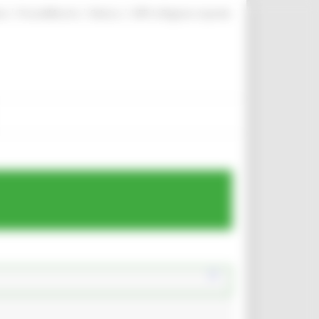
|
|
|
te
ProcediMarche
Rubrica
URP: la Regione risponde