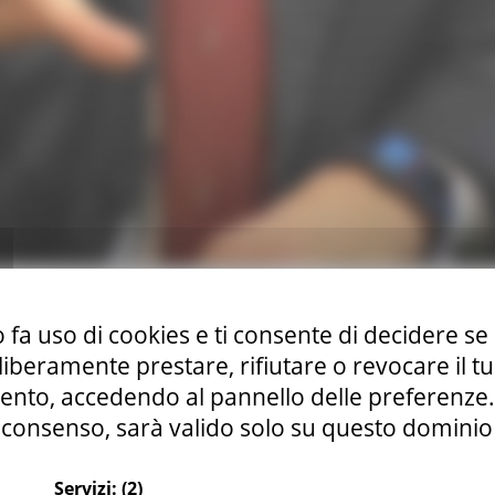
ido Castelli è intervento in videoconferenza per trattare il
 fa uso di cookies e ti consente di decidere se 
onsulente della struttura Commissariale Marco Mari, esperto
i liberamente prestare, rifiutare o revocare il 
ontro anche i rappresentanti di Confindustria Marche, Usr, 
nto, accedendo al pannello delle preferenze. S
consenso, sarà valido solo su questo dominio
Servizi:
(2)
le
Ricostruzione Marche
Sisma
Continua..