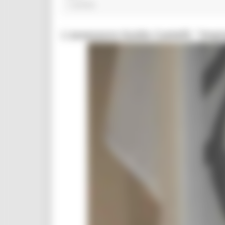
1 post(s)
L'assessore Guido Castelli: "Impi