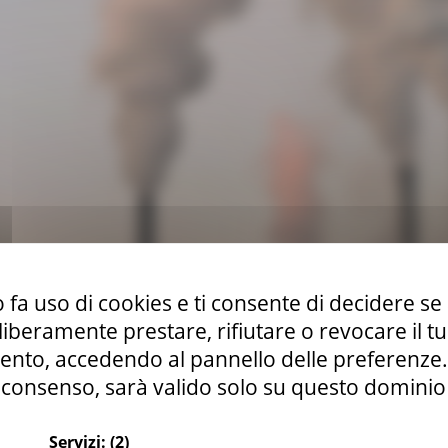
 fa uso di cookies e ti consente di decidere se 
i liberamente prestare, rifiutare o revocare il 
nto, accedendo al pannello delle preferenze. S
nale all’Ambiente Stefano Aguzzi per la votazione all’unanim
consenso, sarà valido solo su questo dominio
tivo relativo al monitoraggio quinquennale sulla qualità dell’
Servizi:
(2)