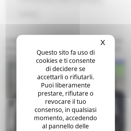
Continua..
LE MARCHE ALL'ONU CON LA VOLUNTARY LOCAL
X
Nascond
REVIEW: PRESENTATO A NEW YORK IL MODELLO
Questo sito fa uso di
REGIONALE PER LO SVILUPPO SOSTENIBILE
cookies e ti consente
di decidere se
accettarli o rifiutarli.
Puoi liberamente
prestare, rifiutare o
revocare il tuo
consenso, in qualsiasi
momento, accedendo
al pannello delle