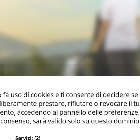
 fa uso di cookies e ti consente di decidere se 
i liberamente prestare, rifiutare o revocare il 
cessibili a tutti, abbattendo le barriere e promuovendo una 
nto, accedendo al pannello delle preferenze. S
tivo del nuovo intervento approvato dalla Giunta regionale, 
consenso, sarà valido solo su questo dominio
ve naturali marchigiane.
Servizi:
(2)