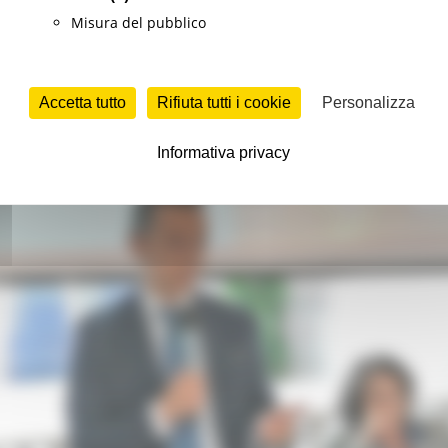
Misura del pubblico
lneazione tra le migliori d’Italia, qualità de
orio
Accetta tutto
Rifiuta tutti i cookie
Personalizza
Informativa privacy