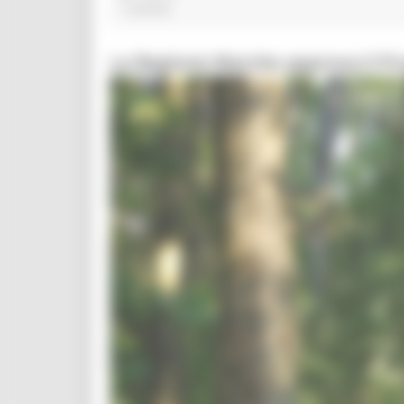
1 post(s)
La Regione Marche approva il P