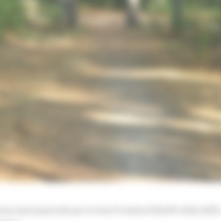
mma Quinquennale per le Aree Protette (PQUAP) 2026-2030,