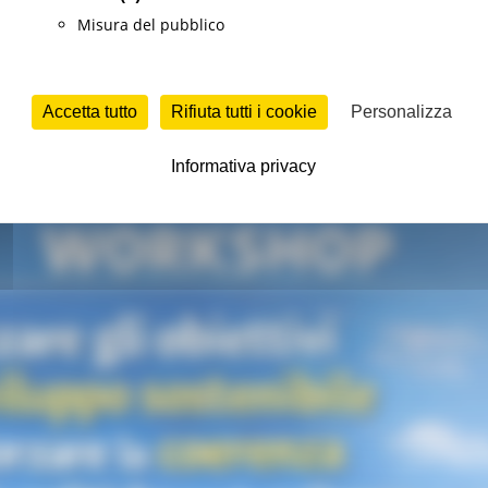
Misura del pubblico
o
Sviluppo sostenibile
Continua..
Accetta tutto
Rifiuta tutti i cookie
Personalizza
ncontro nell’ambito del progetto TSI della 
Informativa privacy