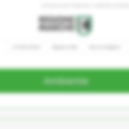
|
Amministrazione Trasparente
Profilo del committen
In Primo Piano
Regione Utile
Entra in Regione
Ambiente