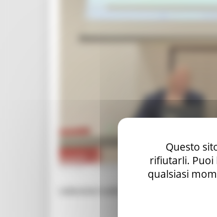
Questo sito
rifiutarli. Puo
GIOVEDÌ 19 MARZO 2026 14:48
qualsiasi mome
Laboratori sulla valorizzazione dei borgh