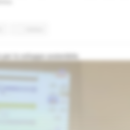
nitiva.
o
Continua..
per lo sviluppo sostenibile