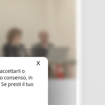
X
Nascondi il banner dei c
accettarli o
tuo consenso, in
e presti il tuo