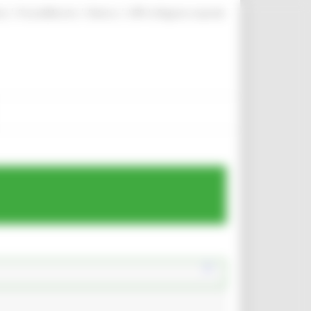
|
|
|
te
ProcediMarche
Rubrica
URP: la Regione risponde