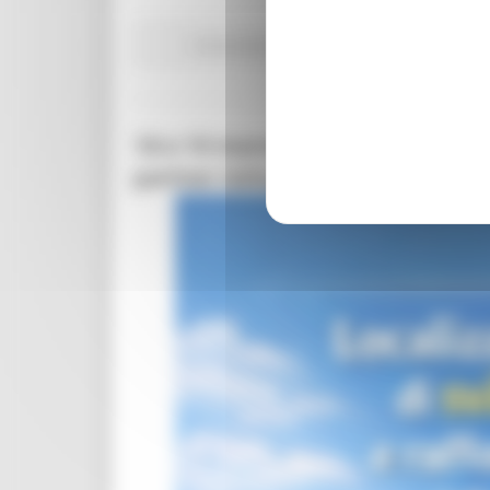
Comunicati stampa
Ambiente
In primo pian
18 e 19 marzo 2026 ad Ancona: i
partner istituzionali