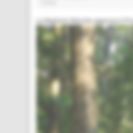
1 post(s)
La Regione Marche approva il P