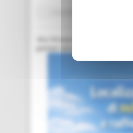
Comunicati stampa
Ambiente
In primo pian
18 e 19 marzo 2026 ad Ancona: i
partner istituzionali