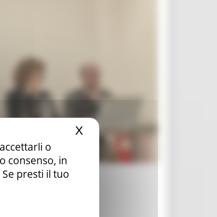
X
Nascondi il banner dei c
accettarli o
tuo consenso, in
e presti il tuo