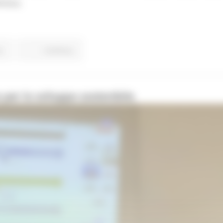
nitiva.
o
Continua..
per lo sviluppo sostenibile