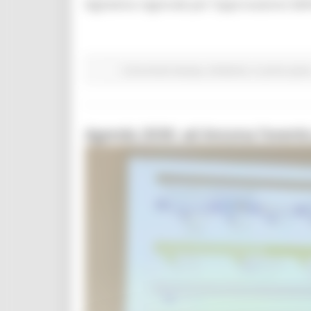
legislativa regionale per l’approvazione defi
Comunicati stampa
Ambiente
In primo pian
Agenda 2030: ad Ancona l’evento 