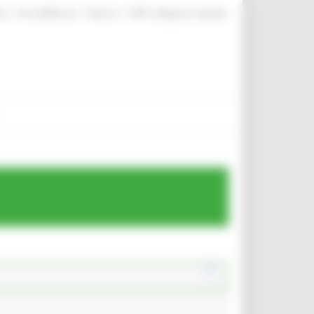
|
|
|
te
ProcediMarche
Rubrica
URP: la Regione risponde