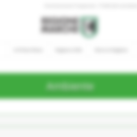
|
Amministrazione Trasparente
Profilo del committen
In Primo Piano
Regione Utile
Entra in Regione
Ambiente