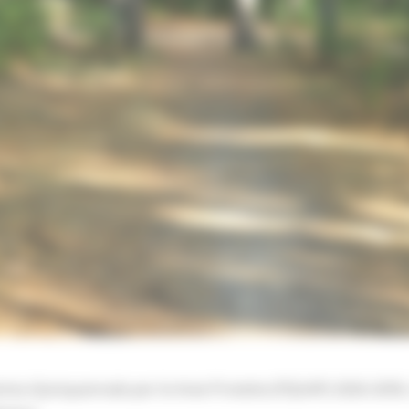
mma Quinquennale per le Aree Protette (PQUAP) 2026-2030,