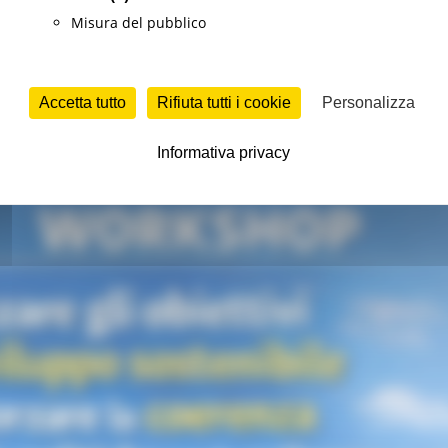
Misura del pubblico
o
Sviluppo sostenibile
Continua..
Accetta tutto
Rifiuta tutti i cookie
Personalizza
ncontro nell’ambito del progetto TSI della 
Informativa privacy