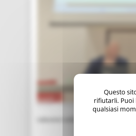
Questo sito
rifiutarli. Puo
GIOVEDÌ 19 MARZO 2026 14:48
qualsiasi mome
Laboratori sulla valorizzazione dei borgh