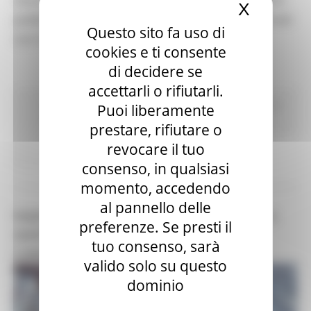
X
Nascond
pubblici di sensibilizzazione alle tematiche ambientali
Questo sito fa uso di
con il coinvolgimento della cittadinanza.
cookies e ti consente
di decidere se
accettarli o rifiutarli.
Cambiamenti climatici
Comunicati stampa
Ambiente
In
Puoi liberamente
primo piano
prestare, rifiutare o
revocare il tuo
Continua..
consenso, in qualsiasi
momento, accedendo
al pannello delle
PIANO REGIONALE DI GESTIONE DEI RIFIUTI, LA
preferenze. Se presti il
GIUNTA TRASMETTE IL DOCUMENTO AL
tuo consenso, sarà
CONSIGLIO
valido solo su questo
dominio