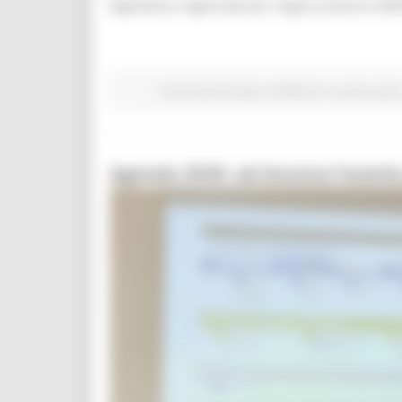
legislativa regionale per l’approvazione defi
Comunicati stampa
Ambiente
In primo pian
Agenda 2030: ad Ancona l’evento 