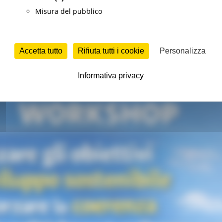
Misura del pubblico
o
Sviluppo sostenibile
Continua..
Accetta tutto
Rifiuta tutti i cookie
Personalizza
ncontro nell’ambito del progetto TSI della 
Informativa privacy