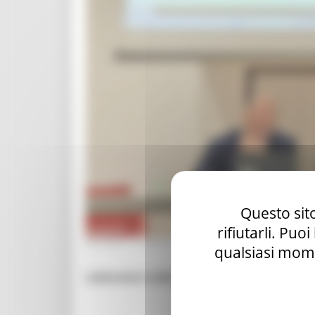
Questo sito
rifiutarli. Puo
GIOVEDÌ 19 MARZO 2026 14:48
qualsiasi mome
Laboratori sulla valorizzazione dei borgh