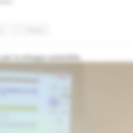
nitiva.
o
Continua..
per lo sviluppo sostenibile