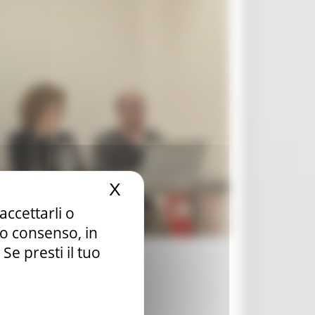
X
Nascondi il banner dei c
accettarli o
tuo consenso, in
e presti il tuo