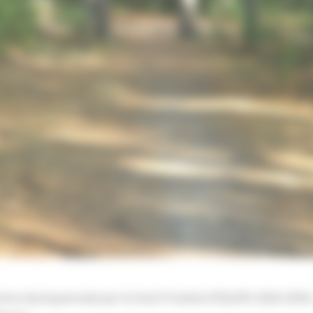
mma Quinquennale per le Aree Protette (PQUAP) 2026-2030,