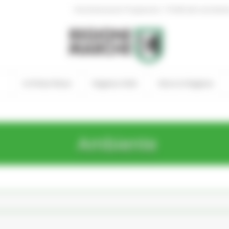
|
Amministrazione Trasparente
Profilo del committen
In Primo Piano
Regione Utile
Entra in Regione
Ambiente