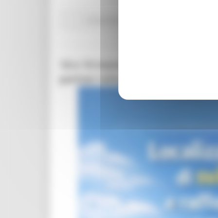
Comunicati stampa
Ambiente
In primo pian
18 e 19 marzo 2026 ad Ancona: i
partner istituzionali