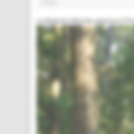
1 post(s)
La Regione Marche approva il P