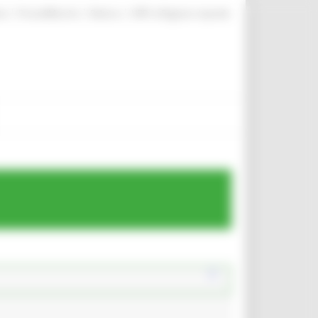
|
|
|
te
ProcediMarche
Rubrica
URP: la Regione risponde