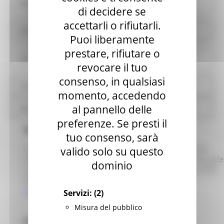
Pianificazione e governo del territorio
di decidere se
accettarli o rifiutarli.
Informazioni ambientali
Puoi liberamente
prestare, rifiutare o
Strutture sanitarie private accreditate
revocare il tuo
consenso, in qualsiasi
Interventi straordinari e di emergenza
momento, accedendo
al pannello delle
Altri contenuti
preferenze. Se presti il
Assistenza tecnica
tuo consenso, sarà
Per le richieste di assistenza tecnica relative all'utilizzo
valido solo su questo
della piattaforma telematica per la partecipazione alle gare
dominio
è possibile contattare il seguente numero telefonico 0733
280140 o inviare una mail al seguente indirizzo
assistenza.appalti@sinp.net
Servizi:
(2)
Misura del pubblico
Procedure SUAM