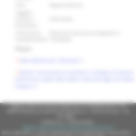
Ente:
Regione Marche
Soggetti
ammessi
Vedi bando
beneficiari:
Informazioni
Dotazione finanziaria assegnata: €
Complementari:
130.000,00
Allegati:
DDD 290/ASR del 13/05/2026
Bando "concessione di contributi a sostegno di imprese
zootecniche colpite dalla Febbre Catarrale degli ovini (Blue
Tongue)"
Regione Marche Giunta Regionale (CF 80008630420 P.IVA
00481070423) via Gentile da Fabriano, 9 - 60125 Ancona - tel.
071.8061
casella p.e.c. istituzionale :
regione.marche.protocollogiunta@emarche.it
Sito realizzato su CMS DotNetNuke by DotNetNuke Corporation