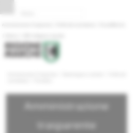
Pannello di gestione dei cookies
|
|
Amministrazione Trasparente
Profilo del committente
ProcediMarche
|
|
Rubrica
URP: la Regione risponde
/
/
Amministrazione Trasparente
Bandi di gara e contratti
Profilo del
/
committente
Procedure
Amministrazione
trasparente