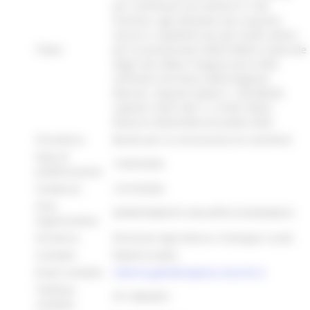
per contributo una tantum in «de
minimis» agli allevatori per acquisto
vaccini e repellenti per gli insetti vettori
Titolo:
per la prevenzione dalla Febbre Catarrale
degli ovini (Blue Tongue) anno 2026
nell’intero territorio della Regione
Marche. Importo totale €. 130.000,00,
capitoli 2160110411 e 2160110422,
bilancio 2026/2028 annualità 2026.
Procedura:
Bando per la concessione di contributi
Data di
13/05/2026
pubblicazione:
Scadenza:
13/10/2026
Area
DIPARTIMENTO SVILUPPO ECONOMICO
organizzativa:
Struttura:
Direzione Agricoltura e Sviluppo rurale
Contatto:
Roberto Gatto
Email contatto:
roberto.gatto@regione.marche.it
Telefono
071.8063651
contatto: